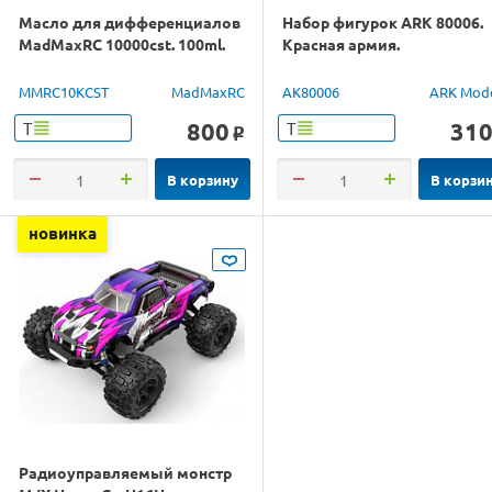
Масло для дифференциалов
Набор фигурок ARK 80006.
MadMaxRC 10000cst. 100ml.
Красная армия.
MMRC10KCST
MadMaxRC
AK80006
ARK Mod
800
31
Т
Т
o
В корзину
В корзи
новинка
Радиоуправляемый монстр