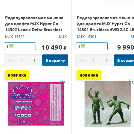
Радиоуправляемая машина
Радиоуправляемая машин
для дрифта MJX Hyper Go
для дрифта MJX Hyper Go
14302 Lancia Delta Brushless
14301 Brushless 4WD 2.4G L
4WD 2.4G LED 1/14 RTR
1/14 RTR
MJX-14302
MJX
MJX-14301
M
10 490
9 99
Т
Т
o
В корзину
В корзи
новинка
новинка