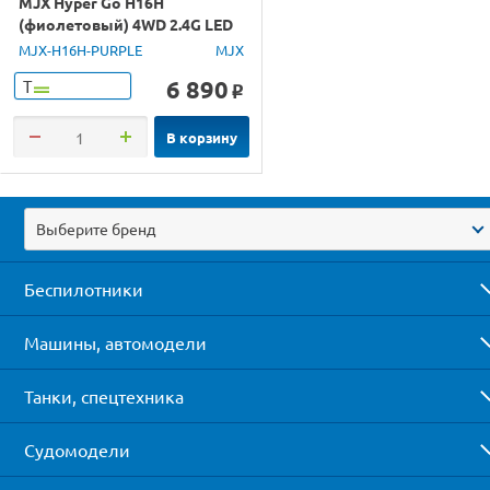
MJX Hyper Go H16H
(фиолетовый) 4WD 2.4G LED
GPS 1/16 RTR
MJX-H16H-PURPLE
MJX
6 890
Т
o
В корзину
Выберите бренд
Беспилотники
Машины, автомодели
Танки, спецтехника
Судомодели