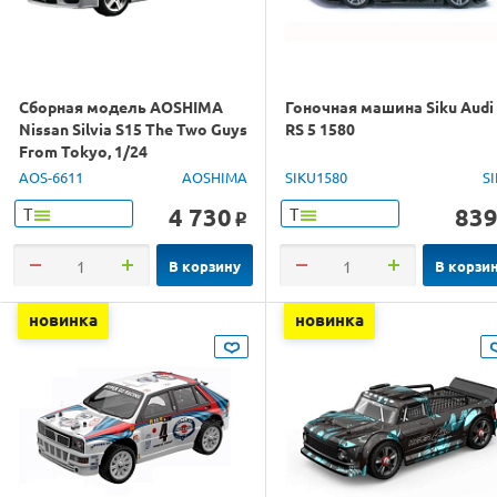
Сборная модель AOSHIMA
Гоночная машина Siku Audi
Nissan Silvia S15 The Two Guys
RS 5 1580
From Tokyo, 1/24
AOS-6611
AOSHIMA
SIKU1580
S
4 730
83
Т
Т
o
В корзину
В корзи
новинка
новинка