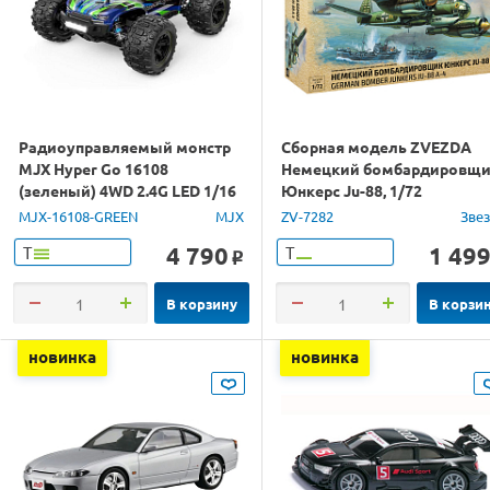
Радиоуправляемый монстр
Сборная модель ZVEZDA
MJX Hyper Go 16108
Немецкий бомбардировщ
(зеленый) 4WD 2.4G LED 1/16
Юнкерс Ju-88, 1/72
RTR
MJX-16108-GREEN
MJX
ZV-7282
Зве
4 790
1 49
Т
Т
o
В корзину
В корзи
новинка
новинка