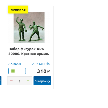
новинка
Набор фигурок ARK
80006. Красная армия.
а
AK80006
ARK Models
310
Т
o
o
у
В корзину