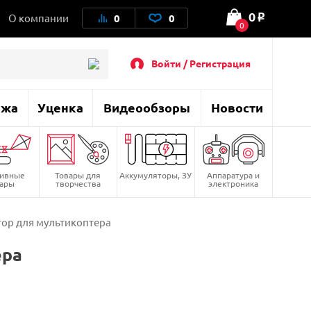
0
О компании
0
0
o
0
Войти / Регистрация
ажа
Уценка
Видеообзоры
Новости
тивные
Товары для
Аккумуляторы, ЗУ
Аппаратура и
вары
творчества
электроника
отор для мультикоптера
ера