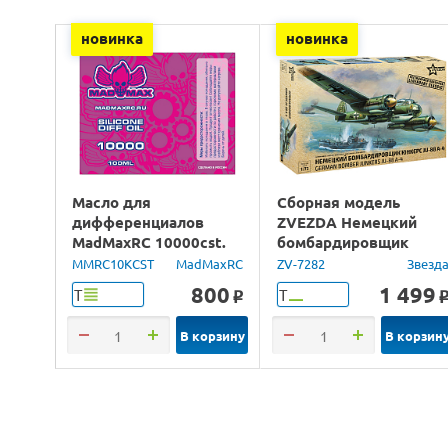
новинка
новинка
Масло для
Сборная модель
дифференциалов
ZVEZDA Немецкий
MadMaxRC 10000cst.
бомбардировщик
100ml.
Юнкерс Ju-88, 1/72
MMRC10KCST
MadMaxRC
ZV-7282
Звезд
800
1 499
Т
Т
o
В корзину
В корзин