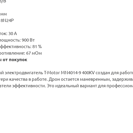
б/В
 мм
18N24P
ок: 30 А
ощность: 900 Вт
ффективность: 81 %
ротивление: 67 мОм
 от покупок
й электродвигатель T-Motor MN4014-9 400KV создан для работ
тери качества в работе. Дрон остается маневренным, задержи
атели эффективности. Это идеальный вариант для профессио