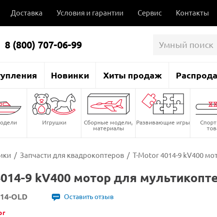
Доставка
Условия и гарантии
Сервис
Контакты
8 (800) 707-06-99
тупления
Новинки
Хиты продаж
Распрод
одели
Игрушки
Сборные модели,
Развивающие игры
Спор
материалы
то
ики
/
Запчасти для квадрокоптеров
/
T-Motor 4014-9 kV400 м
4014-9 kV400 мотор для мультикопт
14-OLD
Оставить отзыв
or