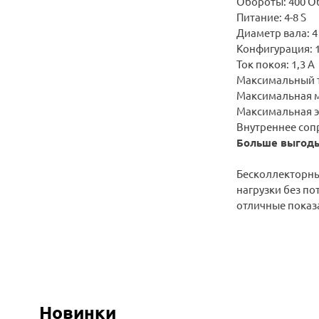
Обороты: 400 О
Питание: 4-8 S
Диаметр вала: 4
Конфигурация: 
Ток покоя: 1,3 А
Максимальный т
Максимальная м
Максимальная э
Внутреннее соп
Больше выгоды
Бесколлекторны
нагрузки без по
отличные показ
Новинки