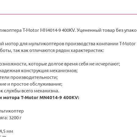
икоптера T-Motor MN4014-9 400KV. Уцененный товар без упаков
ый мотор для
мультикоптеров
производства компании T-Motor
оты, так как отличаются рядом характеристик:
озможности, которые долгое время себя не исчерпают;
надежная конструкция механизмов;
тели производительности;
ние и простое обслуживание;
к службы всего механизма.
и мотора T-Motor MN4014-9 400KV:
льтикоптер
га: 3200 г
4,5 мм