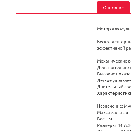
Описание
Мотор для мульт
Бесколлекторн
эффективной раб
Механические в
Действительно 
Высокие показа
Легкое управле
Длительный сро
Характеристик
Назначение: Му
Максимальная тя
Вес: 150
Размеры: 44,7х3