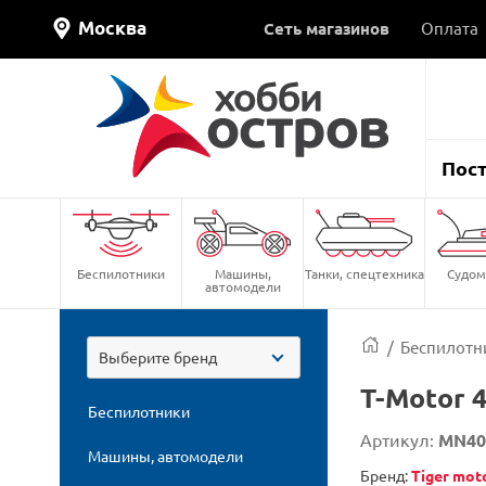
Москва
Сеть магазинов
Оплата
Пос
Беспилотники
Машины,
Танки, спецтехника
Судом
автомодели
/
Беспилотн
Выберите бренд
T-Motor 
Беспилотники
Артикул:
MN40
Машины, автомодели
Бренд:
Tiger mot