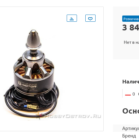
Рознична
3 8
Нет в 
Налич
0
Осн
Артику
Бренд