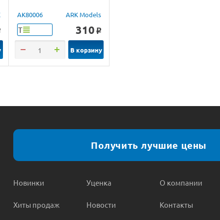
X
AK80006
ARK Models
310
Т
o
o
у
В корзину
Получить лучшие цены
Новинки
Уценка
О компании
Хиты продаж
Новости
Контакты