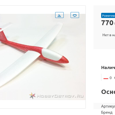
Рознична
770
Нет в 
Налич
0
Осн
Артику
Бренд