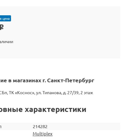
я цена
o
наличии
ие в магазинах г. Санкт-Петербург
СБп, ТК «Космос», ул. Типанова, д. 27/39, 2 этаж
овные характеристики
л
214282
Multiplex