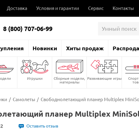
Доставка
Условия и гарантии
Сервис
Контакты
8 (800) 707-06-99
тупления
Новинки
Хиты продаж
Распрод
одели
Игрушки
Сборные модели,
Развивающие игры
Спор
материалы
то
ики
/
Самолеты
/
Свободнолетающий планер Multiplex MiniSo
летающий планер Multiplex MiniSol
82
Оставить отзыв