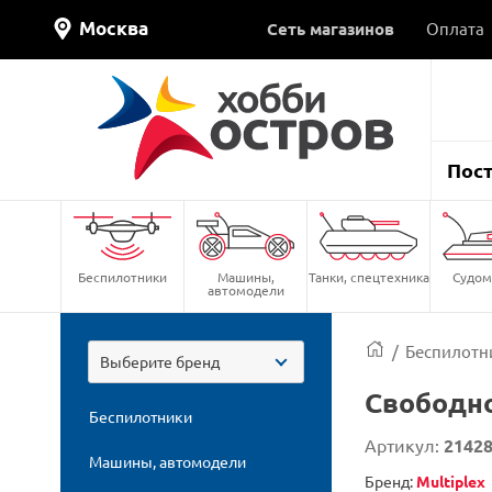
Москва
Сеть магазинов
Оплата
Пос
Беспилотники
Машины,
Танки, спецтехника
Судом
автомодели
/
Беспилотн
Выберите бренд
Свободно
Беспилотники
Артикул:
2142
Машины, автомодели
Бренд:
Multiplex