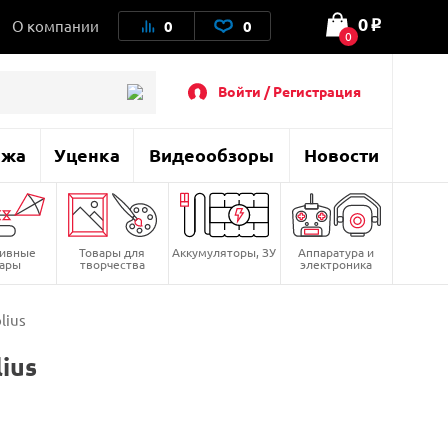
0
О компании
0
0
o
0
Войти / Регистрация
ажа
Уценка
Видеообзоры
Новости
тивные
Товары для
Аккумуляторы, ЗУ
Аппаратура и
вары
творчества
электроника
lius
ius