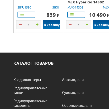
MJX Hyper Go 14302
Lancia Delta Brushless
SIKU1580
SIKU
MJX-14302
MJ
4WD 2.4G LED 1/14
839
10 490
Т
Т
o
RTR
В корзину
В корзин
КАТАЛОГ ТОВАРОВ
Квадрокоптеры
Автомодели
Радиоуправляемые
танки
Судомодели
Радиоуправляемые
самолеты
Сборные модели