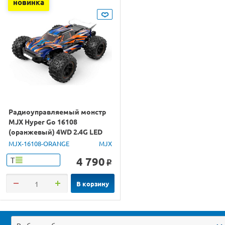
новинка
Радиоуправляемый монстр
MJX Hyper Go 16108
(оранжевый) 4WD 2.4G LED
1/16 RTR
MJX-16108-ORANGE
MJX
4 790
Т
o
В корзину