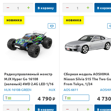
В корзину
В корзи
новинка
новинка
Радиоуправляемый монстр
Сборная модель AOSHIMA
MJX Hyper Go 16108
Nissan Silvia S15 The Two G
(зеленый) 4WD 2.4G LED 1/16
From Tokyo, 1/24
RTR
MJX-16108-GREEN
MJX
AOS-6611
AOSHI
4 790
4 73
Т
Т
o
В корзину
В корзи