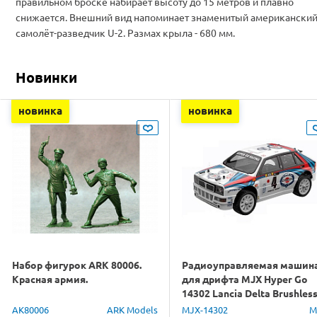
правильном броске набирает высоту до 15 метров и плавно
снижается. Внешний вид напоминает знаменитый американски
самолёт-разведчик U-2. Размах крыла - 680 мм.
Новинки
новинка
новинка
Набор фигурок ARK 80006.
Радиоуправляемая машин
Красная армия.
для дрифта MJX Hyper Go
14302 Lancia Delta Brushles
4WD 2.4G LED 1/14 RTR
AK80006
ARK Models
MJX-14302
M