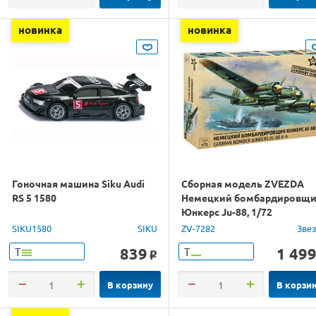
новинка
новинка
Гоночная машина Siku Audi
Сборная модель ZVEZDA
RS 5 1580
Немецкий бомбардировщ
Юнкерс Ju-88, 1/72
SIKU1580
SIKU
ZV-7282
Зве
839
1 49
Т
Т
o
В корзину
В корзи