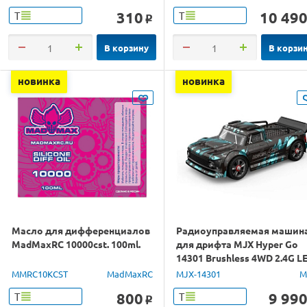
310
10 49
Т
Т
o
В корзину
В корзи
новинка
новинка
Масло для дифференциалов
Радиоуправляемая машин
MadMaxRC 10000cst. 100ml.
для дрифта MJX Hyper Go
14301 Brushless 4WD 2.4G L
1/14 RTR
MMRC10KCST
MadMaxRC
MJX-14301
M
800
9 99
Т
Т
o