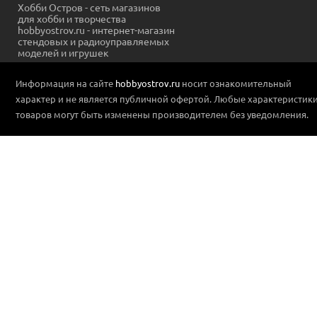
Хобби Остров - сеть магазинов
для хобби и творчества
hobbyostrov.ru - интернет-магазин
стендовых и радиоуправляемых
моделей и игрушек
Информация на сайте
hobbyostrov.ru
носит ознакомительный
характер и не является публичной офертой. Любые характеристик
товаров могут быть изменены производителем без уведомления.