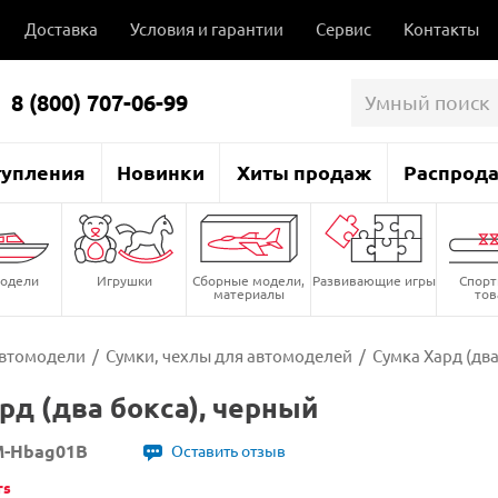
Доставка
Условия и гарантии
Сервис
Контакты
8 (800) 707-06-99
тупления
Новинки
Хиты продаж
Распрод
одели
Игрушки
Сборные модели,
Развивающие игры
Спор
материалы
то
втомодели
/
Сумки, чехлы для автомоделей
/
Сумка Хард (два
рд (два бокса), черный
M-Hbag01B
Оставить отзыв
rs