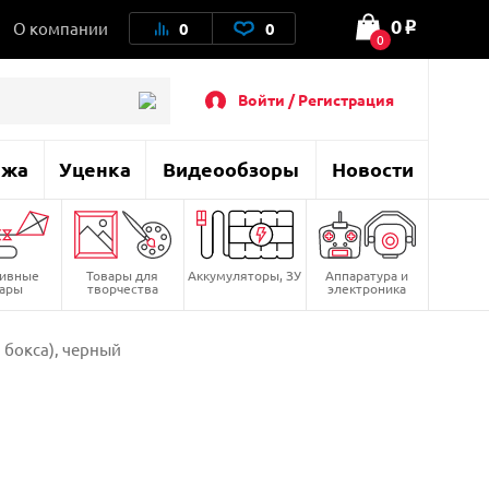
0
О компании
0
0
o
0
Войти / Регистрация
ажа
Уценка
Видеообзоры
Новости
тивные
Товары для
Аккумуляторы, ЗУ
Аппаратура и
вары
творчества
электроника
 бокса), черный