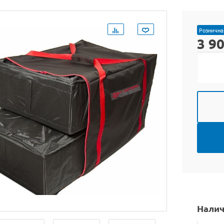
Рознична
3 9
Налич