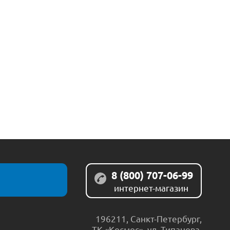
8 (800) 707-06-99
интернет-магазин
196211
,
Санкт-Петербург
,
ТК «Космос», ул. Типанова,