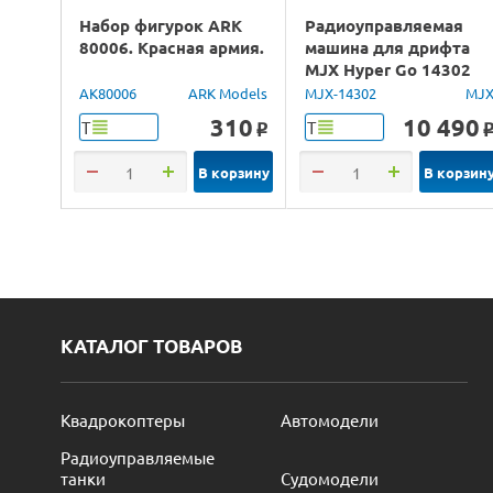
Набор фигурок ARK
Радиоуправляемая
80006. Красная армия.
машина для дрифта
MJX Hyper Go 14302
Lancia Delta Brushless
AK80006
ARK Models
MJX-14302
MJ
4WD 2.4G LED 1/14
310
10 490
Т
Т
o
RTR
В корзину
В корзин
КАТАЛОГ ТОВАРОВ
Квадрокоптеры
Автомодели
Радиоуправляемые
танки
Судомодели