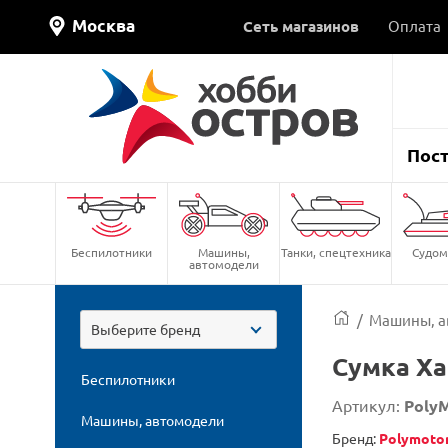
Москва
Сеть магазинов
Оплата
Пос
Беспилотники
Машины,
Танки, спецтехника
Судом
автомодели
/
Машины, а
Выберите бренд
Сумка Ха
Беспилотники
Артикул:
Poly
Машины, автомодели
Бренд:
Polymoto