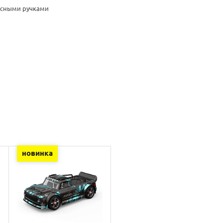
расными ручками
новинка