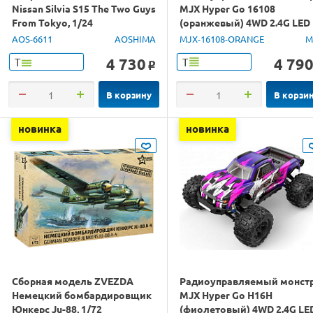
Nissan Silvia S15 The Two Guys
MJX Hyper Go 16108
From Tokyo, 1/24
(оранжевый) 4WD 2.4G LED
1/16 RTR
AOS-6611
AOSHIMA
MJX-16108-ORANGE
M
4 730
4 79
Т
Т
o
В корзину
В корзи
новинка
новинка
Сборная модель ZVEZDA
Радиоуправляемый монст
Немецкий бомбардировщик
MJX Hyper Go H16H
Юнкерс Ju-88, 1/72
(фиолетовый) 4WD 2.4G LE