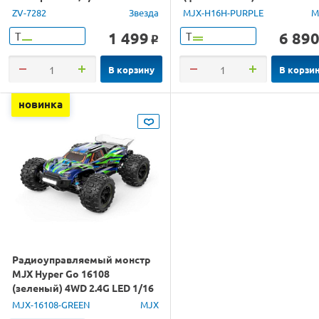
GPS 1/16 RTR
ZV-7282
Звезда
MJX-H16H-PURPLE
M
1 499
6 89
Т
Т
o
В корзину
В корзи
новинка
Радиоуправляемый монстр
MJX Hyper Go 16108
(зеленый) 4WD 2.4G LED 1/16
RTR
MJX-16108-GREEN
MJX