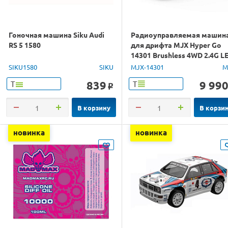
Гоночная машина Siku Audi
Радиоуправляемая машин
RS 5 1580
для дрифта MJX Hyper Go
14301 Brushless 4WD 2.4G L
1/14 RTR
SIKU1580
SIKU
MJX-14301
M
839
9 99
Т
Т
o
В корзину
В корзи
новинка
новинка