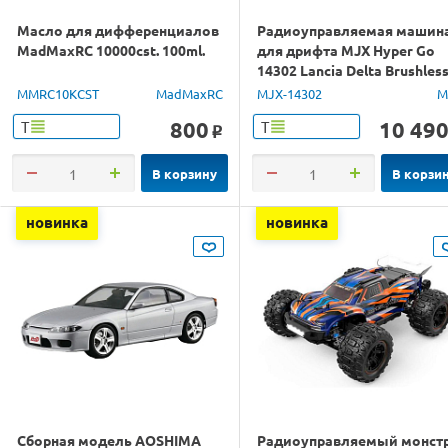
Масло для дифференциалов
Радиоуправляемая машин
MadMaxRC 10000cst. 100ml.
для дрифта MJX Hyper Go
14302 Lancia Delta Brushles
4WD 2.4G LED 1/14 RTR
MMRC10KCST
MadMaxRC
MJX-14302
M
800
10 49
Т
Т
o
В корзину
В корзи
новинка
новинка
Сборная модель AOSHIMA
Радиоуправляемый монст