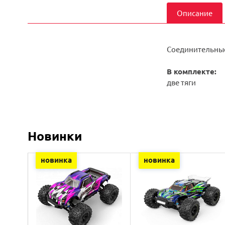
Описание
Соединительные
В комплекте:
две тяги
Новинки
новинка
новинка