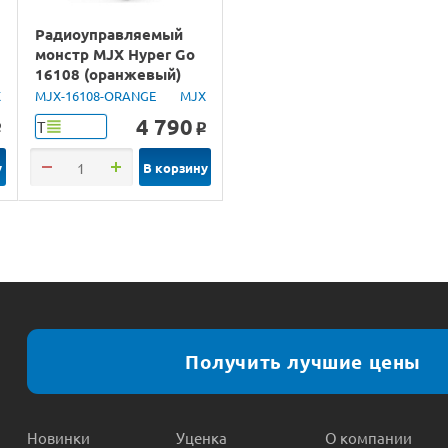
Радиоуправляемый
монстр MJX Hyper Go
16108 (оранжевый)
4WD 2.4G LED 1/16
X
MJX-16108-ORANGE
MJX
RTR
4 790
Т
o
o
у
В корзину
Получить лучшие цены
Новинки
Уценка
О компании