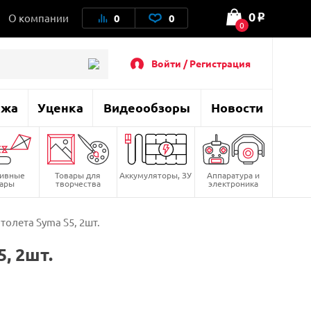
0
О компании
0
0
o
0
Войти / Регистрация
ажа
Уценка
Видеообзоры
Новости
тивные
Товары для
Аккумуляторы, ЗУ
Аппаратура и
вары
творчества
электроника
толета Syma S5, 2шт.
, 2шт.