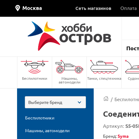
Москва
Сеть магазинов
Оплата
Пос
Беспилотники
Машины,
Танки, спецтехника
Судом
автомодели
/
Беспилотн
Выберите бренд
Соеденит
Беспилотники
Артикул:
S5-05
Машины, автомодели
Бренд:
Syma