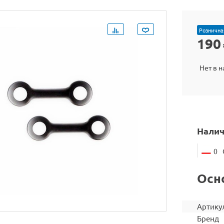
Рознична
190
Нет в 
Налич
0
Осн
Артику
Бренд