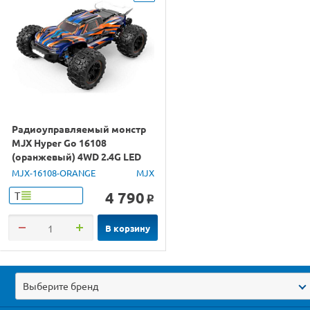
Радиоуправляемый монстр
MJX Hyper Go 16108
(оранжевый) 4WD 2.4G LED
1/16 RTR
MJX-16108-ORANGE
MJX
4 790
Т
o
В корзину
Выберите бренд