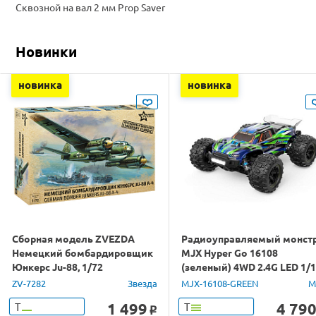
Сквозной на вал 2 мм Prop Saver
Новинки
новинка
новинка
Сборная модель ZVEZDA
Радиоуправляемый монст
Немецкий бомбардировщик
MJX Hyper Go 16108
Юнкерс Ju-88, 1/72
(зеленый) 4WD 2.4G LED 1/
RTR
ZV-7282
Звезда
MJX-16108-GREEN
M
1 499
4 79
Т
Т
o