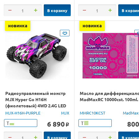
В корзину
В корзи
новинка
новинка
Радиоуправляемый монстр
Масло для дифференциал
MJX Hyper Go H16H
MadMaxRC 10000cst. 100ml.
(фиолетовый) 4WD 2.4G LED
GPS 1/16 RTR
MJX-H16H-PURPLE
MJX
MMRC10KCST
MadMax
6 890
80
Т
Т
o
В корзину
В корзи