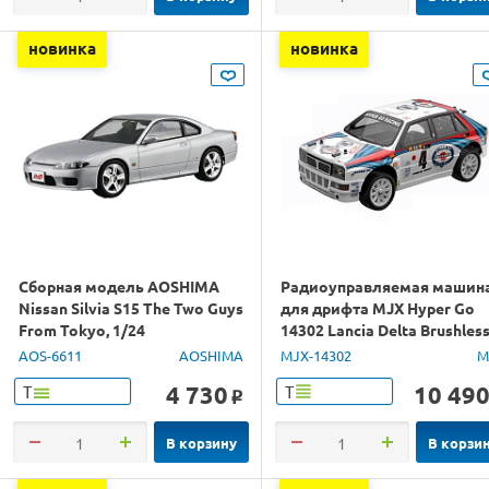
новинка
новинка
Сборная модель AOSHIMA
Радиоуправляемая машин
Nissan Silvia S15 The Two Guys
для дрифта MJX Hyper Go
From Tokyo, 1/24
14302 Lancia Delta Brushles
4WD 2.4G LED 1/14 RTR
AOS-6611
AOSHIMA
MJX-14302
M
4 730
10 49
Т
Т
o
В корзину
В корзи