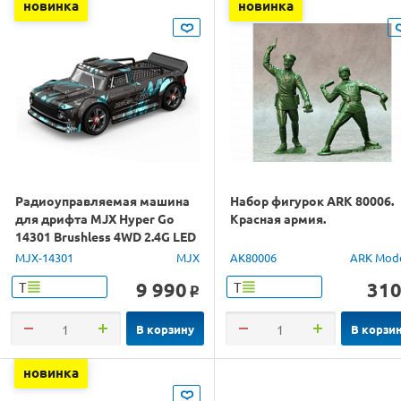
новинка
новинка
Радиоуправляемая машина
Набор фигурок ARK 80006.
для дрифта MJX Hyper Go
Красная армия.
14301 Brushless 4WD 2.4G LED
1/14 RTR
MJX-14301
MJX
AK80006
ARK Mod
9 990
31
Т
Т
o
В корзину
В корзи
новинка