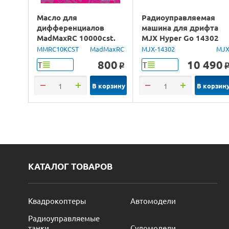
Масло для
Радиоуправляемая
дифференциалов
машина для дрифта
MadMaxRC 10000cst.
MJX Hyper Go 14302
100ml.
Lancia Delta Brushless
MMRC10KCST
MadMaxRC
MJX-14302
MJ
4WD 2.4G LED 1/14
800
10 490
Т
Т
o
RTR
В корзину
В корзин
КАТАЛОГ ТОВАРОВ
Квадрокоптеры
Автомодели
Радиоуправляемые
танки
Судомодели