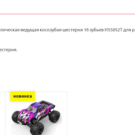
ическая ведущая косозубая шестерня 18 зубьев H55052T для ра
естерня.
новинка