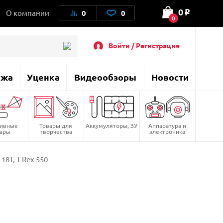
0
О компании
0
0
o
0
Войти / Регистрация
ажа
Уценка
Видеообзоры
Новости
тивные
Товары для
Аккумуляторы, ЗУ
Аппаратура и
вары
творчества
электроника
8T, T-Rex 550