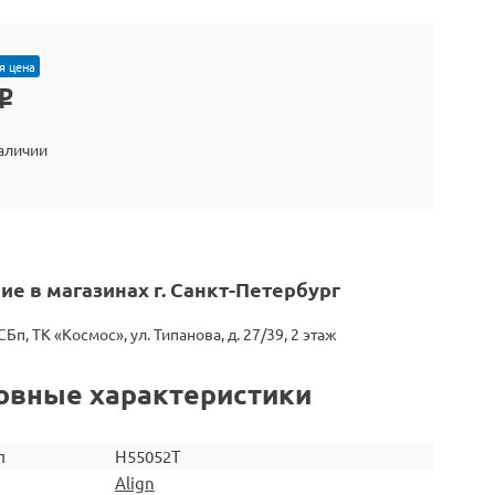
я цена
o
наличии
ие в магазинах г. Санкт-Петербург
СБп, ТК «Космос», ул. Типанова, д. 27/39, 2 этаж
овные характеристики
л
H55052T
Align