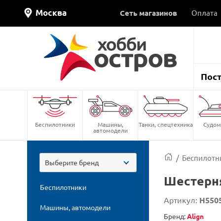
Москва
Сеть магазинов
Оплата
Пос
Беспилотники
Машины,
Танки, спецтехника
Судом
автомодели
/
Беспилотн
Выберите бренд
Шестерня
Беспилотники
Артикул:
H550
Машины, автомодели
Бренд:
Align