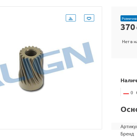
Рознична
370
Нет в 
Налич
0
Осн
Артику
Бренд