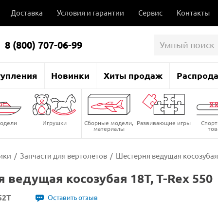
Доставка
Условия и гарантии
Сервис
Контакты
8 (800) 707-06-99
тупления
Новинки
Хиты продаж
Распрод
одели
Игрушки
Сборные модели,
Развивающие игры
Спор
материалы
то
ики
/
Запчасти для вертолетов
/
Шестерня ведущая косозубая 1
 ведущая косозубая 18T, T-Rex 550
52T
Оставить отзыв