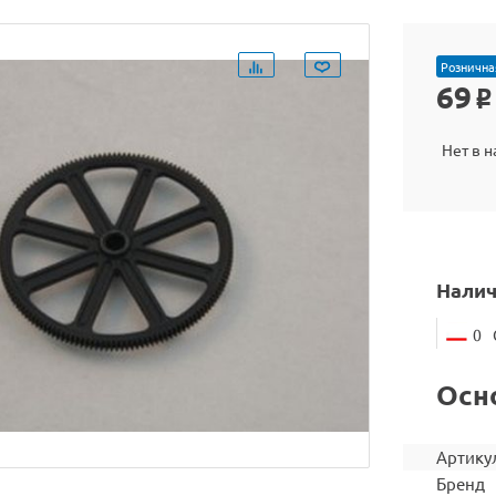
Рознична
69
o
Нет в 
Налич
0
Осн
Артику
Бренд