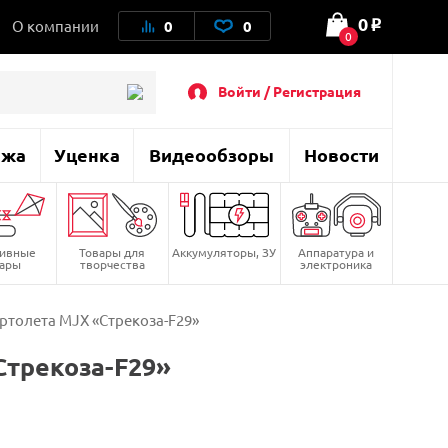
0
О компании
0
0
o
0
Войти / Регистрация
ажа
Уценка
Видеообзоры
Новости
тивные
Товары для
Аккумуляторы, ЗУ
Аппаратура и
вары
творчества
электроника
ртолета MJX «Стрекоза-F29»
Стрекоза-F29»