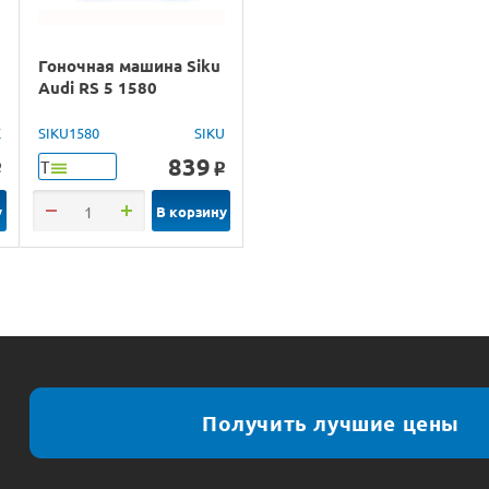
Гоночная машина Siku
Audi RS 5 1580
X
SIKU1580
SIKU
839
Т
o
o
у
В корзину
Получить лучшие цены