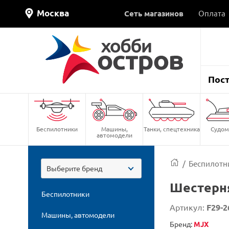
Москва
Сеть магазинов
Оплата
Пос
Беспилотники
Машины,
Танки, спецтехника
Судом
автомодели
/
Беспилотн
Выберите бренд
Шестерня
Беспилотники
Артикул:
F29-2
Машины, автомодели
Бренд:
MJX