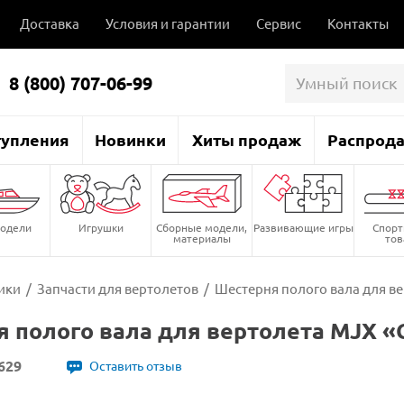
Доставка
Условия и гарантии
Сервис
Контакты
8 (800) 707-06-99
тупления
Новинки
Хиты продаж
Распрод
одели
Игрушки
Сборные модели,
Развивающие игры
Спор
материалы
то
ики
/
Запчасти для вертолетов
/
Шестерня полого вала для ве
 полого вала для вертолета MJX «
629
Оставить отзыв