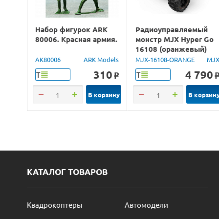
Набор фигурок ARK
Радиоуправляемый
80006. Красная армия.
монстр MJX Hyper Go
16108 (оранжевый)
4WD 2.4G LED 1/16
AK80006
ARK Models
MJX-16108-ORANGE
MJ
RTR
310
4 790
Т
Т
o
В корзину
В корзин
КАТАЛОГ ТОВАРОВ
Квадрокоптеры
Автомодели