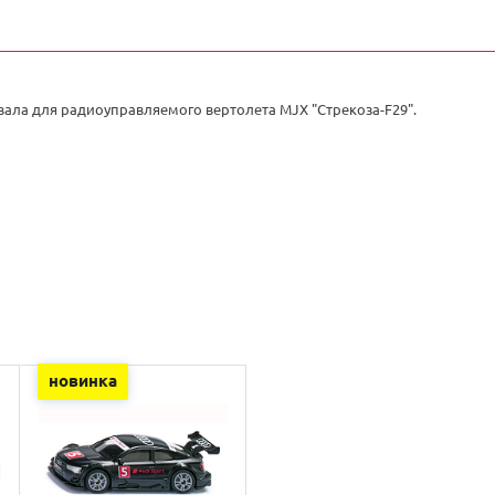
вала для радиоуправляемого вертолета MJX "Стрекоза-F29".
новинка