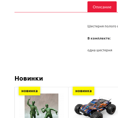
Описание
Шестерня полого 
В комплекте:
одна шестерня
Новинки
новинка
новинка