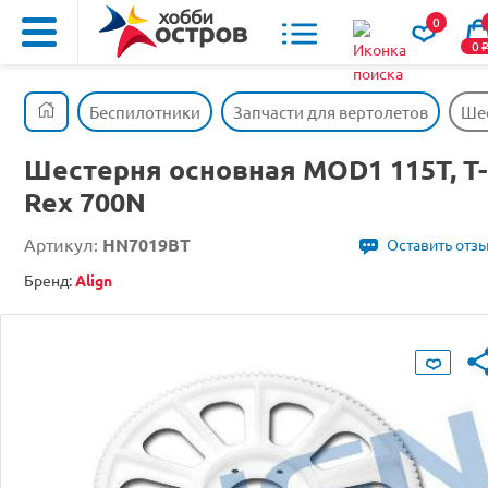
0
0
Беспилотники
Запчасти для вертолетов
Шес
Шестерня основная MOD1 115T, T-
Rex 700N
Артикул:
HN7019BT
Оставить отз
Бренд:
Align