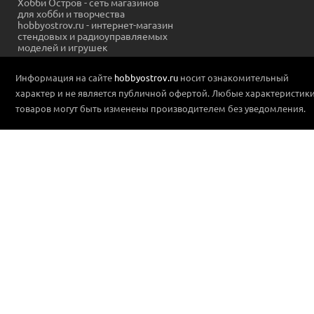
Хобби Остров - сеть магазинов
для хобби и творчества
hobbyostrov.ru - интернет-магазин
стендовых и радиоуправляемых
моделей и игрушек
Информация на сайте
hobbyostrov.ru
носит ознакомительный
характер и не является публичной офертой. Любые характеристик
товаров могут быть изменены производителем без уведомления.