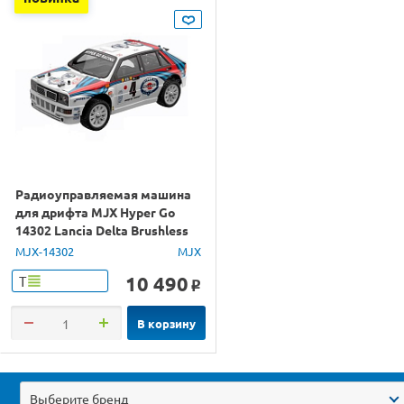
Радиоуправляемая машина
для дрифта MJX Hyper Go
14302 Lancia Delta Brushless
4WD 2.4G LED 1/14 RTR
MJX-14302
MJX
10 490
Т
o
В корзину
Выберите бренд