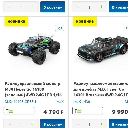
В корзину
В корзи
новинка
новинка
Радиоуправляемый монстр
Радиоуправляемая машин
MJX Hyper Go 16108
для дрифта MJX Hyper Go
(зеленый) 4WD 2.4G LED 1/16
14301 Brushless 4WD 2.4G L
RTR
1/14 RTR
MJX-16108-GREEN
MJX
MJX-14301
M
4 790
9 99
Т
Т
o
В корзину
В корзи