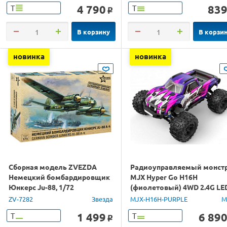
4 790
83
Т
Т
o
В корзину
В корзи
новинка
новинка
Сборная модель ZVEZDA
Радиоуправляемый монст
Немецкий бомбардировщик
MJX Hyper Go H16H
Юнкерс Ju-88, 1/72
(фиолетовый) 4WD 2.4G LE
GPS 1/16 RTR
ZV-7282
Звезда
MJX-H16H-PURPLE
M
1 499
6 89
Т
Т
o