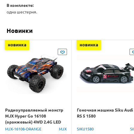
В комплекте:
одна шестерня.
Новинки
новинка
новинка
Радиоуправляемый монстр
Гоночная машина Siku Audi
MJX Hyper Go 16108
RS 5 1580
(оранжевый) 4WD 2.4G LED
1/16 RTR
MJX-16108-ORANGE
MJX
SIKU1580
S