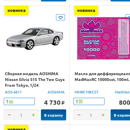
новинка
новинка
Сборная модель AOSHIMA
Масло для дифференциал
Nissan Silvia S15 The Two Guys
MadMaxRC 10000cst. 100ml.
From Tokyo, 1/24
AOS-6611
AOSHIMA
MMRC10KCST
MadMax
4 730
80
Т
Т
o
В корзину
В корзи
новинка