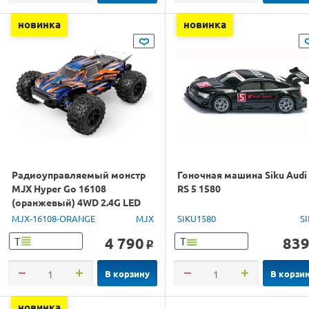
новинка
новинка
Радиоуправляемый монстр
Гоночная машина Siku Audi
MJX Hyper Go 16108
RS 5 1580
(оранжевый) 4WD 2.4G LED
1/16 RTR
MJX-16108-ORANGE
MJX
SIKU1580
S
4 790
83
Т
Т
o
В корзину
В корзи
новинка