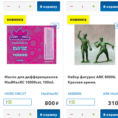
В корзину
В корзи
новинка
новинка
Масло для дифференциалов
Набор фигурок ARK 80006.
MadMaxRC 10000cst. 100ml.
Красная армия.
MMRC10KCST
MadMaxRC
AK80006
ARK Mod
800
31
Т
Т
o
В корзину
В корзи