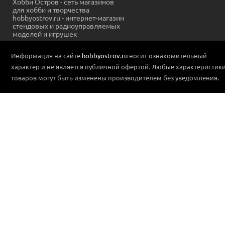
Хобби Остров - сеть магазинов
для хобби и творчества
hobbyostrov.ru - интернет-магазин
стендовых и радиоуправляемых
моделей и игрушек
Информация на сайте
hobbyostrov.ru
носит ознакомительный
характер и не является публичной офертой. Любые характеристик
товаров могут быть изменены производителем без уведомления.