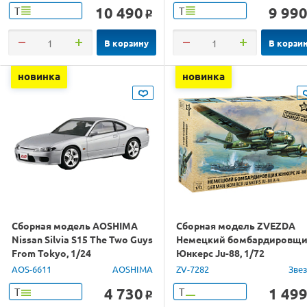
10 490
9 99
Т
Т
o
В корзину
В корзи
новинка
новинка
Сборная модель AOSHIMA
Сборная модель ZVEZDA
Nissan Silvia S15 The Two Guys
Немецкий бомбардировщ
From Tokyo, 1/24
Юнкерс Ju-88, 1/72
AOS-6611
AOSHIMA
ZV-7282
Зве
4 730
1 49
Т
Т
o