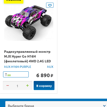
Радиоуправляемый монстр
MJX Hyper Go H16H
(фиолетовый) 4WD 2.4G LED
GPS 1/16 RTR
MJX-H16H-PURPLE
MJX
6 890
Т
o
В корзину
Выберите бренд