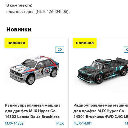
В комплекте:
одна шестерня (NE10126004006).
Новинки
новинка
новинка
Радиоуправляемая машина
Радиоуправляемая машин
для дрифта MJX Hyper Go
для дрифта MJX Hyper Go
14302 Lancia Delta Brushless
14301 Brushless 4WD 2.4G L
4WD 2.4G LED 1/14 RTR
1/14 RTR
MJX-14302
MJX
MJX-14301
M