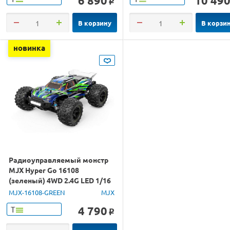
6 890
10 49
o
В корзину
В корзи
новинка
Радиоуправляемый монстр
MJX Hyper Go 16108
(зеленый) 4WD 2.4G LED 1/16
RTR
MJX-16108-GREEN
MJX
4 790
Т
o