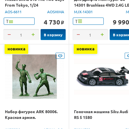
From Tokyo, 1/24
14301 Brushless 4WD 2.4G L
1/14 RTR
AOS-6611
AOSHIMA
MJX-14301
M
4 730
9 99
Т
Т
o
В корзину
В корзи
новинка
новинка
Набор фигурок ARK 80006.
Гоночная машина Siku Audi
Красная армия.
RS 5 1580