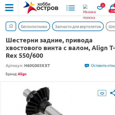
0
0
Беспилотники
Запчасти для вертолетов
Шес
Шестерни задние, привода
хвостового винта с валом, Align T
Rex 550/600
Артикул:
H60G003XXT
Оставить отз
Бренд:
Align