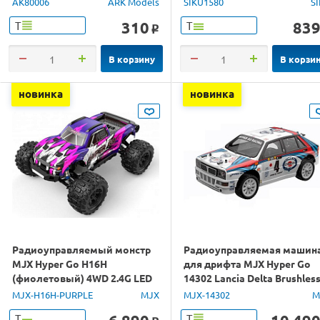
AK80006
ARK Models
SIKU1580
S
310
83
Т
Т
o
В корзину
В корзи
новинка
новинка
Радиоуправляемый монстр
Радиоуправляемая машин
MJX Hyper Go H16H
для дрифта MJX Hyper Go
(фиолетовый) 4WD 2.4G LED
14302 Lancia Delta Brushles
GPS 1/16 RTR
4WD 2.4G LED 1/14 RTR
MJX-H16H-PURPLE
MJX
MJX-14302
M
Т
Т