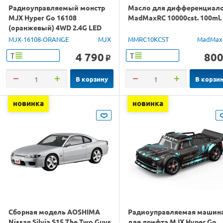
Радиоуправляемый монстр
Масло для дифференциал
MJX Hyper Go 16108
MadMaxRC 10000cst. 100ml.
(оранжевый) 4WD 2.4G LED
1/16 RTR
MJX-16108-ORANGE
MJX
MMRC10KCST
MadMax
4 790
80
Т
Т
o
В корзину
В корзи
новинка
новинка
Сборная модель AOSHIMA
Радиоуправляемая машин
Nissan Silvia S15 The Two Guys
для дрифта MJX Hyper Go