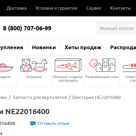
Доставка
Условия и гарантии
Сервис
Контакты
8 (800) 707-06-99
тупления
Новинки
Хиты продаж
Распрод
одели
Игрушки
Сборные модели,
Развивающие игры
Спор
материалы
то
ики
/
Запчасти для вертолетов
/
Шестерни NE22016400
и NE22016400
016400
Оставить отзыв
es