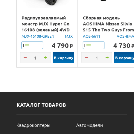
Радиоуправляемый
Сборная модель
монстр MJX Hyper Go
AOSHIMA Nissan Silvia
16108 (зеленый) 4WD
S15 The Two Guys Fro
2.4G LED 1/16 RTR
Tokyo, 1/24
MJX-16108-GREEN
MJX
AOS-6611
AOSHIM
4 790
4 730
Т
Т
o
В корзину
В корзин
КАТАЛОГ ТОВАРОВ
Квадрокоптеры
Автомодели