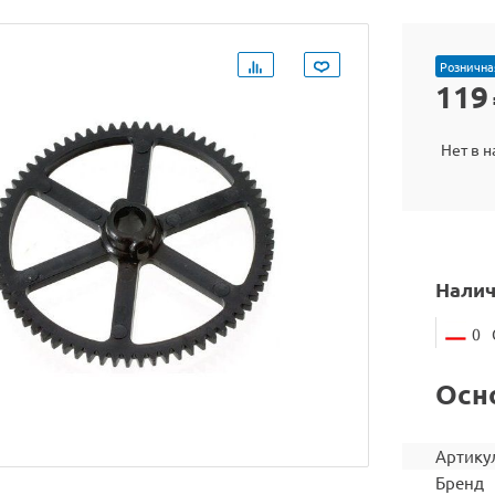
Рознична
119
Нет в 
Налич
0
Осн
Артику
Бренд