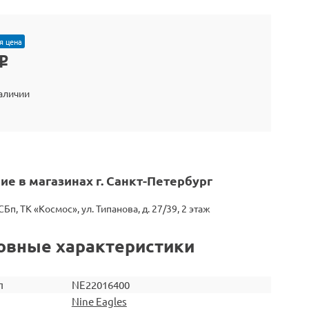
я цена
o
наличии
ие в магазинах г. Санкт-Петербург
СБп, ТК «Космос», ул. Типанова, д. 27/39, 2 этаж
овные характеристики
л
NE22016400
Nine Eagles