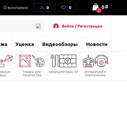
0
О компании
0
0
o
0
Войти / Регистрация
ажа
Уценка
Видеообзоры
Новости
тивные
Товары для
Аккумуляторы, ЗУ
Аппаратура и
вары
творчества
электроника