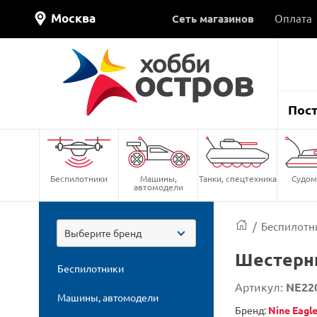
Москва
Сеть магазинов
Оплата
Пос
Беспилотники
Машины,
Танки, спецтехника
Судом
автомодели
/
Беспилотн
Выберите бренд
Шестерн
Беспилотники
Артикул:
NE22
Машины, автомодели
Бренд:
Nine Eagl