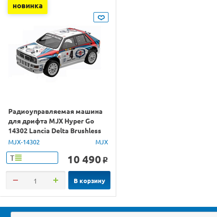
новинка
Радиоуправляемая машина
для дрифта MJX Hyper Go
14302 Lancia Delta Brushless
4WD 2.4G LED 1/14 RTR
MJX-14302
MJX
10 490
Т
o
В корзину