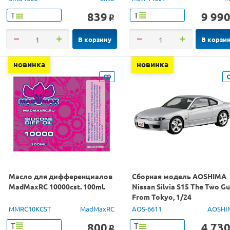
839
9 99
Т
Т
o
В корзину
В корзи
новинка
новинка
Масло для дифференциалов
Сборная модель AOSHIMA
MadMaxRC 10000cst. 100ml.
Nissan Silvia S15 The Two G
From Tokyo, 1/24
MMRC10KCST
MadMaxRC
AOS-6611
AOSHI
800
4 73
Т
Т
o