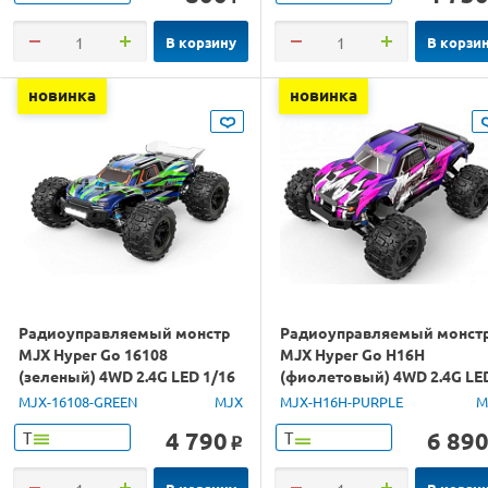
В корзину
В корзи
новинка
новинка
Радиоуправляемый монстр
Радиоуправляемый монст
MJX Hyper Go 16108
MJX Hyper Go H16H
(зеленый) 4WD 2.4G LED 1/16
(фиолетовый) 4WD 2.4G LE
RTR
GPS 1/16 RTR
MJX-16108-GREEN
MJX
MJX-H16H-PURPLE
M
4 790
6 89
Т
Т
o