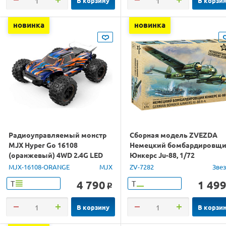
В корзину
В корзи
новинка
новинка
Радиоуправляемый монстр
Сборная модель ZVEZDA
MJX Hyper Go 16108
Немецкий бомбардировщ
(оранжевый) 4WD 2.4G LED
Юнкерс Ju-88, 1/72
1/16 RTR
MJX-16108-ORANGE
MJX
ZV-7282
Зве
4 790
1 49
Т
Т
o
В корзину
В корзи