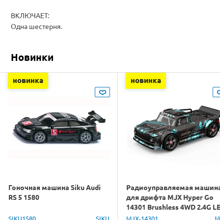
ВКЛЮЧАЕТ:
Одна шестерня.
Новинки
новинка
новинка
Гоночная машина Siku Audi
Радиоуправляемая машин
RS 5 1580
для дрифта MJX Hyper Go
14301 Brushless 4WD 2.4G L
1/14 RTR
SIKU1580
SIKU
MJX-14301
M