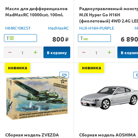
Масло для дифференциалов
Радиоуправляемый монст
MadMaxRC 10000cst. 100ml.
MJX Hyper Go H16H
(фиолетовый) 4WD 2.4G LE
GPS 1/16 RTR
MMRC10KCST
MadMaxRC
MJX-H16H-PURPLE
M
800
6 89
Т
Т
o
В корзину
В корзи
новинка
новинка
Сборная модель ZVEZDA
Сборная модель AOSHIMA