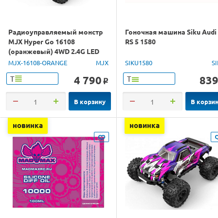
Радиоуправляемый монстр
Гоночная машина Siku Audi
MJX Hyper Go 16108
RS 5 1580
(оранжевый) 4WD 2.4G LED
1/16 RTR
MJX-16108-ORANGE
MJX
SIKU1580
S
4 790
83
Т
Т
o
В корзину
В корзи
новинка
новинка