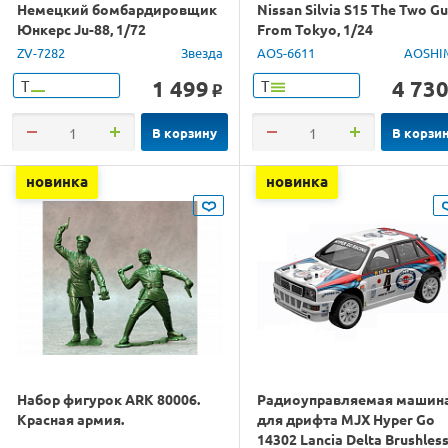
Немецкий бомбардировщик
Nissan Silvia S15 The Two G
Юнкерс Ju-88, 1/72
From Tokyo, 1/24
ZV-7282
Звезда
AOS-6611
AOSHI
1 499
4 73
Т
Т
o
В корзину
В корзи
новинка
новинка
Набор фигурок ARK 80006.
Радиоуправляемая машин
Красная армия.
для дрифта MJX Hyper Go
14302 Lancia Delta Brushles