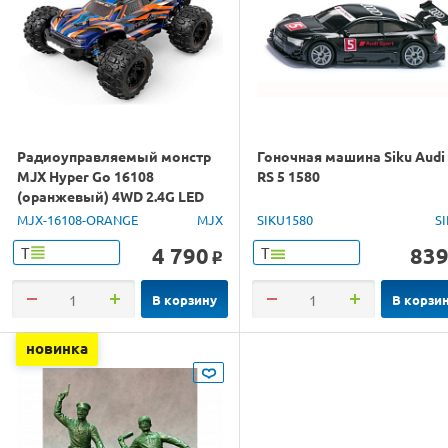
Радиоуправляемый монстр
Гоночная машина Siku Audi
MJX Hyper Go 16108
RS 5 1580
(оранжевый) 4WD 2.4G LED
1/16 RTR
MJX-16108-ORANGE
MJX
SIKU1580
S
4 790
83
Т
Т
o
В корзину
В корзи
новинка