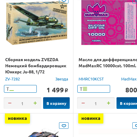
Сборная модель ZVEZDA
Масло для дифференциал
Немецкий бомбардировщик
MadMaxRC 10000cst. 100ml.
Юнкерс Ju-88, 1/72
ZV-7282
Звезда
MMRC10KCST
MadMax
1 499
80
Т
Т
o
В корзину
В корзи
новинка
новинка