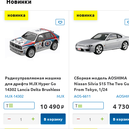
Новинки
новинка
новинка
Радиоуправляемая машина
Сборная модель AOSHIMA
для дрифта MJX Hyper Go
Nissan Silvia S15 The Two G
14302 Lancia Delta Brushless
From Tokyo, 1/24
4WD 2.4G LED 1/14 RTR
MJX-14302
MJX
AOS-6611
AOSHI
10 490
4 73
Т
Т
o
В корзину
В корзи