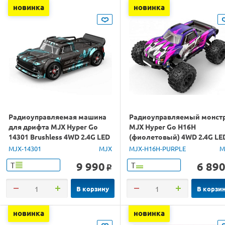
новинка
новинка
Радиоуправляемая машина
Радиоуправляемый монст
для дрифта MJX Hyper Go
MJX Hyper Go H16H
14301 Brushless 4WD 2.4G LED
(фиолетовый) 4WD 2.4G LE
1/14 RTR
GPS 1/16 RTR
MJX-14301
MJX
MJX-H16H-PURPLE
M
9 990
6 89
Т
Т
o
В корзину
В корзи
новинка
новинка