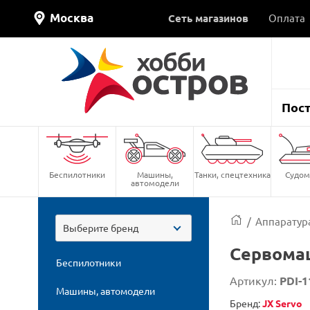
Москва
Сеть магазинов
Оплата
Пос
Беспилотники
Машины,
Танки, спецтехника
Судом
автомодели
/
Аппаратура
Выберите бренд
Сервомаш
Беспилотники
Артикул:
PDI-
Машины, автомодели
Бренд:
JX Servo