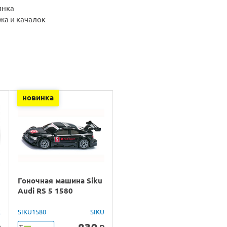
инка
жа и качалок
новинка
Гоночная машина Siku
Audi RS 5 1580
X
SIKU1580
SIKU