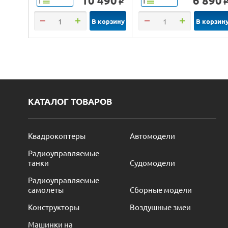
10 490
6 890
Т
Т
o
RTR
В корзину
В корзин
КАТАЛОГ ТОВАРОВ
Квадрокоптеры
Автомодели
Радиоуправляемые
танки
Судомодели
Радиоуправляемые
самолеты
Сборные модели
Конструкторы
Воздушные змеи
Машинки на