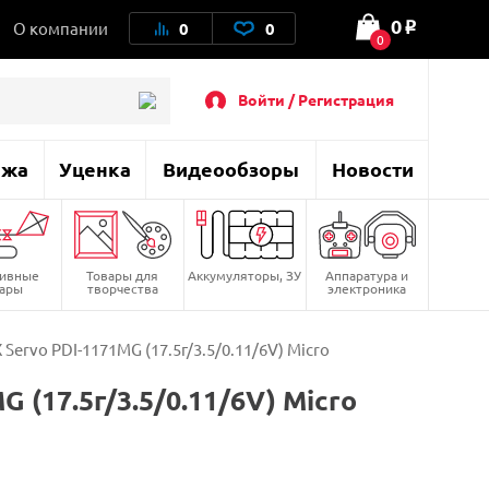
0
О компании
0
0
o
0
Войти / Регистрация
ажа
Уценка
Видеообзоры
Новости
тивные
Товары для
Аккумуляторы, ЗУ
Аппаратура и
вары
творчества
электроника
ervo PDI-1171MG (17.5г/3.5/0.11/6V) Micro
(17.5г/3.5/0.11/6V) Micro