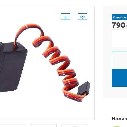
Рознична
790
Налич