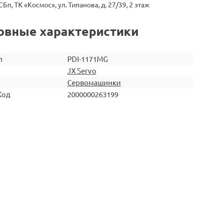
СБп, ТК «Космос», ул. Типанова, д. 27/39, 2 этаж
овные характеристики
л
PDI-1171MG
JX Servo
Сервомашинки
Код
2000000263199