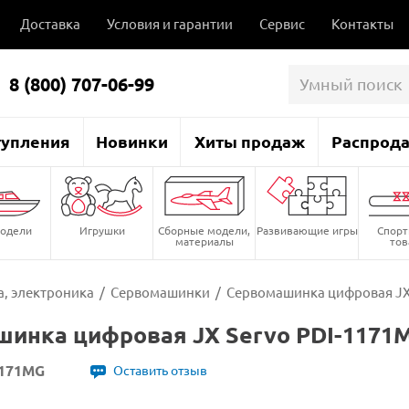
Доставка
Условия и гарантии
Сервис
Контакты
8 (800) 707-06-99
тупления
Новинки
Хиты продаж
Распрод
одели
Игрушки
Сборные модели,
Развивающие игры
Спор
материалы
то
, электроника
/
Сервомашинки
/
Сервомашинка цифровая JX S
инка цифровая JX Servo PDI-1171MG 
1171MG
Оставить отзыв