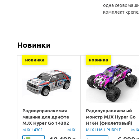
одна сервомаш
комплект крепе
Новинки
новинка
новинка
Радиоуправляемая
Радиоуправляемый
машина для дрифта
монстр MJX Hyper Go
MJX Hyper Go 14302
H16H (фиолетовый)
Lancia Delta Brushless
4WD 2.4G LED GPS
MJX-14302
MJX
MJX-H16H-PURPLE
MJ
4WD 2.4G LED 1/14
1/16 RTR