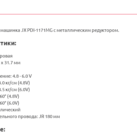
машинка JX PDI-1171MG с металлическим редуктором.
тики:
ровая
 x 31.7 мм
ие: 4.8 - 6.0 V
.0 кг/см (4.8V)
.5 кг/см (6.0V)
60° (4.8V)
60° (6.0V)
ллический
ельного провода: JR 180 мм
е: