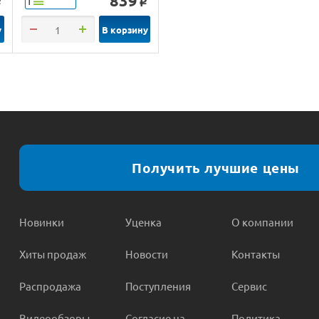
839
Т
o
o
у
В корзину
Получить лучшие цены
Новинки
Уценка
О компании
Хиты продаж
Новости
Контакты
Распродажа
Поступления
Сервис
Видеообзоры
Согласие на
Политика