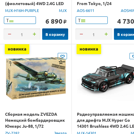
(фиолетовый) 4WD 2.4G LED
From Tokyo, 1/24
GPS 1/16 RTR
MJX-H16H-PURPLE
MJX
AOS-6611
AOSHI
6 890
4 73
Т
Т
o
В корзину
В корзи
новинка
новинка
Сборная модель ZVEZDA
Радиоуправляемая машин
Немецкий бомбардировщик
для дрифта MJX Hyper Go
Юнкерс Ju-88, 1/72
14301 Brushless 4WD 2.4G L
1/14 RTR
ZV-7282
Звезда
MJX-14301
M