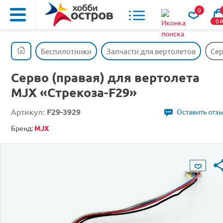
0
0
Беспилотники
Запчасти для вертолетов
Сер
Серво (правая) для вертолета
MJX «Стрекоза-F29»
Артикул:
F29-3929
Оставить отз
Бренд:
MJX