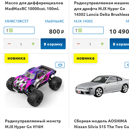
Масло для дифференциалов
Радиоуправляемая машин
MadMaxRC 10000cst. 100ml.
для дрифта MJX Hyper Go
14302 Lancia Delta Brushles
4WD 2.4G LED 1/14 RTR
MMRC10KCST
MadMaxRC
MJX-14302
M
800
10 49
Т
Т
o
В корзину
В корзи
новинка
новинка
Радиоуправляемый монстр
Сборная модель AOSHIMA
MJX Hyper Go H16H
Nissan Silvia S15 The Two G