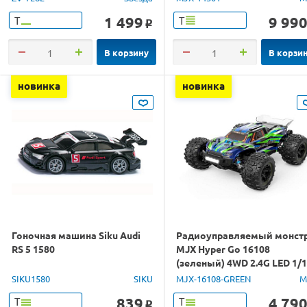
1 499
9 99
Т
Т
o
В корзину
В корзи
новинка
новинка
Гоночная машина Siku Audi
Радиоуправляемый монст
RS 5 1580
MJX Hyper Go 16108
(зеленый) 4WD 2.4G LED 1/
RTR
SIKU1580
SIKU
MJX-16108-GREEN
M
839
4 79
Т
Т
o