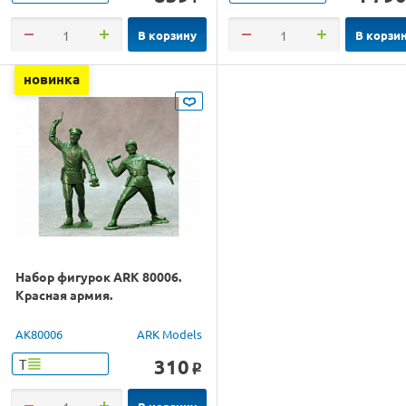
В корзину
В корзи
новинка
Набор фигурок ARK 80006.
Красная армия.
AK80006
ARK Models
310
Т
o