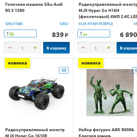
Гоночная машина Siku Audi
Радиоуправляемый монст
RS 5 1580
MJX Hyper Go H16H
(фиолетовый) 4WD 2.4G LE
GPS 1/16 RTR
SIKU1580
SIKU
MJX-H16H-PURPLE
M
839
6 89
Т
Т
o
В корзину
В корзи
новинка
новинка
Радиоуправляемый монстр
Набор фигурок ARK 80006.
MJX Hyper Go 16108
Красная армия.