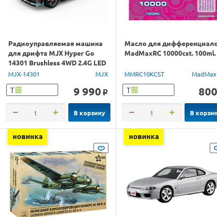
Радиоуправляемая машина
Масло для дифференциал
для дрифта MJX Hyper Go
MadMaxRC 10000cst. 100ml.
14301 Brushless 4WD 2.4G LED
1/14 RTR
MJX-14301
MJX
MMRC10KCST
MadMax
9 990
80
Т
Т
o
В корзину
В корзи
новинка
новинка