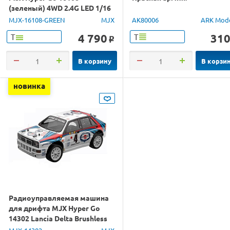
(зеленый) 4WD 2.4G LED 1/16
RTR
MJX-16108-GREEN
MJX
AK80006
ARK Mod
4 790
31
Т
Т
o
В корзину
В корзи
новинка
Радиоуправляемая машина
для дрифта MJX Hyper Go
14302 Lancia Delta Brushless
4WD 2.4G LED 1/14 RTR