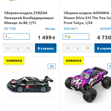
Сборная модель ZVEZDA
Сборная модель AOSHIMA
Немецкий бомбардировщик
Nissan Silvia S15 The Two G
Юнкерс Ju-88, 1/72
From Tokyo, 1/24
ZV-7282
Звезда
AOS-6611
AOSHI
1 499
4 73
Т
Т
o
В корзину
В корзи
новинка
новинка