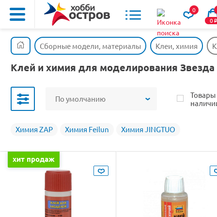
0
0
Сборные модели, материалы
Клеи, химия
К
Клей и химия для моделирования Звезда
Товары
По умолчанию
наличи
Химия ZAP
Химия Feilun
Химия JINGTUO
хит продаж