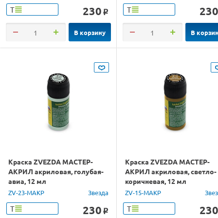
230
23
Т
Т
o
В корзину
В корзи
Краска ZVEZDA МАСТЕР-
Краска ZVEZDA МАСТЕР-
АКРИЛ акриловая, голубая-
АКРИЛ акриловая, светло-
авиа, 12 мл
коричневая, 12 мл
ZV-23-МАКР
Звезда
ZV-15-МАКР
Зве
230
23
Т
Т
o