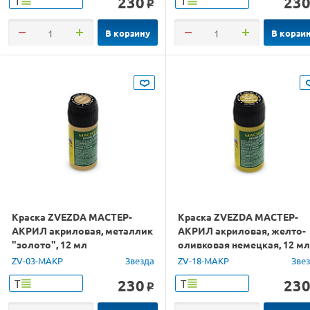
230
23
Т
Т
o
В корзину
В корзи
Краска ZVEZDA МАСТЕР-
Краска ZVEZDA МАСТЕР-
АКРИЛ акриловая, металлик
АКРИЛ акриловая, желто-
"золото", 12 мл
оливковая немецкая, 12 мл
ZV-03-МАКР
Звезда
ZV-18-МАКР
Зве
230
23
Т
Т
o