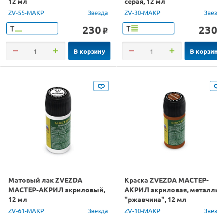
12 мл
серая, 12 мл
ZV-55-МАКР
Звезда
ZV-30-МАКР
Зве
230
23
Т
Т
o
В корзину
В корзи
Матовый лак ZVEZDA
Краска ZVEZDA МАСТЕР-
МАСТЕР-АКРИЛ акриловый,
АКРИЛ акриловая, металл
12 мл
"ржавчина", 12 мл
ZV-61-МАКР
Звезда
ZV-10-МАКР
Зве