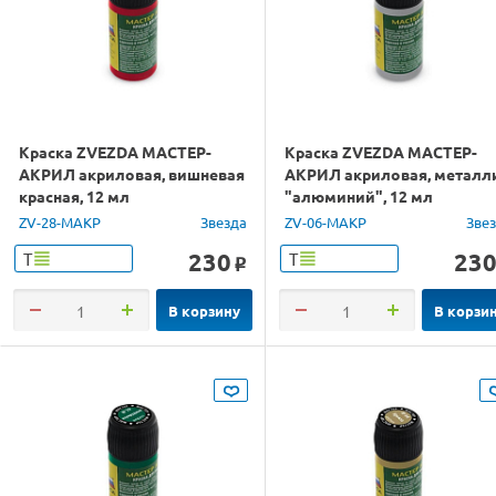
Краска ZVEZDA МАСТЕР-
Краска ZVEZDA МАСТЕР-
АКРИЛ акриловая, вишневая
АКРИЛ акриловая, металл
красная, 12 мл
"алюминий", 12 мл
ZV-28-МАКР
Звезда
ZV-06-МАКР
Зве
230
23
Т
Т
o
В корзину
В корзи