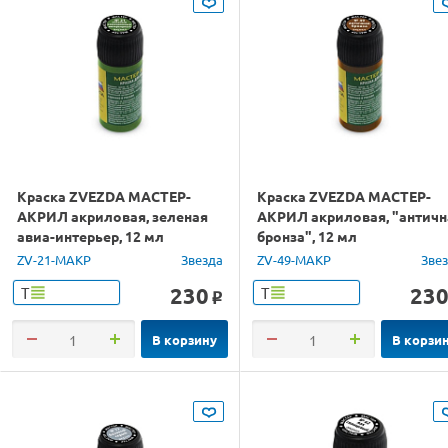
Краска ZVEZDA МАСТЕР-
Краска ZVEZDA МАСТЕР-
АКРИЛ акриловая, зеленая
АКРИЛ акриловая, "античн
авиа-интерьер, 12 мл
бронза", 12 мл
ZV-21-МАКР
Звезда
ZV-49-МАКР
Зве
230
23
Т
Т
o
В корзину
В корзи