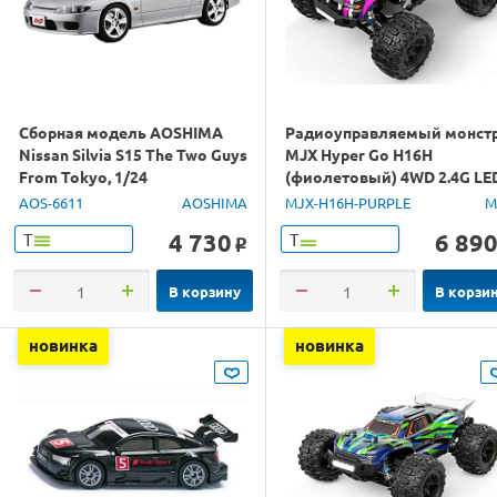
Сборная модель AOSHIMA
Радиоуправляемый монст
Nissan Silvia S15 The Two Guys
MJX Hyper Go H16H
From Tokyo, 1/24
(фиолетовый) 4WD 2.4G LE
GPS 1/16 RTR
AOS-6611
AOSHIMA
MJX-H16H-PURPLE
M
4 730
6 89
Т
Т
o
В корзину
В корзи
новинка
новинка