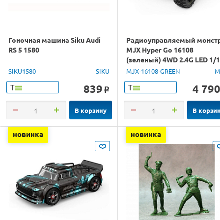
Гоночная машина Siku Audi
Радиоуправляемый монст
RS 5 1580
MJX Hyper Go 16108
(зеленый) 4WD 2.4G LED 1/
RTR
SIKU1580
SIKU
MJX-16108-GREEN
M
839
4 79
Т
Т
o
В корзину
В корзи
новинка
новинка