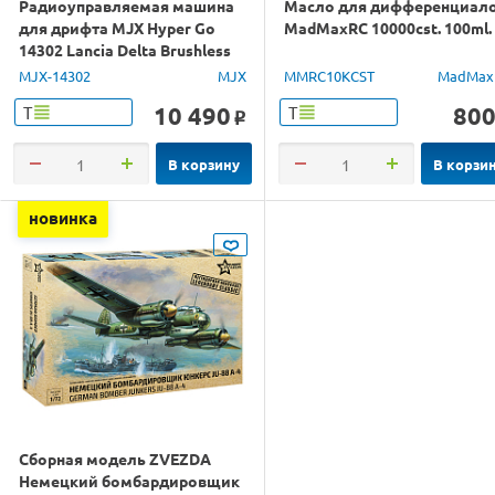
Радиоуправляемая машина
Масло для дифференциал
для дрифта MJX Hyper Go
MadMaxRC 10000cst. 100ml.
14302 Lancia Delta Brushless
4WD 2.4G LED 1/14 RTR
MJX-14302
MJX
MMRC10KCST
MadMax
10 490
80
Т
Т
o
В корзину
В корзи
новинка
Сборная модель ZVEZDA
Немецкий бомбардировщик