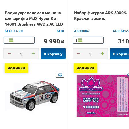
Радиоуправляемая машина
Набор фигурок ARK 80006.
для дрифта MJX Hyper Go
Красная армия.
14301 Brushless 4WD 2.4G LED
1/14 RTR
MJX-14301
MJX
AK80006
ARK Mod
9 990
31
Т
Т
o
В корзину
В корзи
новинка
новинка