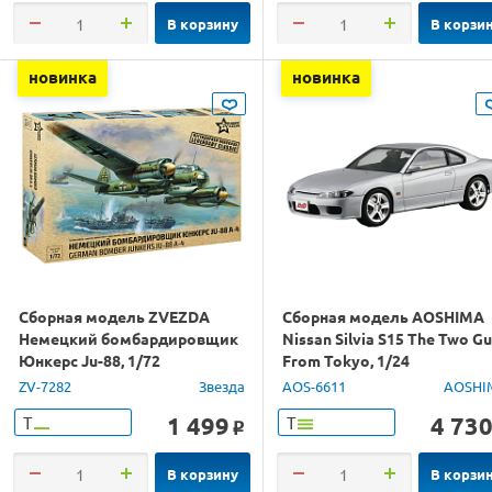
В корзину
В корзи
новинка
новинка
Сборная модель ZVEZDA
Сборная модель AOSHIMA
Немецкий бомбардировщик
Nissan Silvia S15 The Two G
Юнкерс Ju-88, 1/72
From Tokyo, 1/24
ZV-7282
Звезда
AOS-6611
AOSHI
1 499
4 73
Т
Т
o
В корзину
В корзи