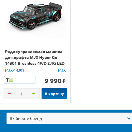
Радиоуправляемая машина
для дрифта MJX Hyper Go
14301 Brushless 4WD 2.4G LED
1/14 RTR
MJX-14301
MJX
9 990
Т
o
В корзину
Выберите бренд