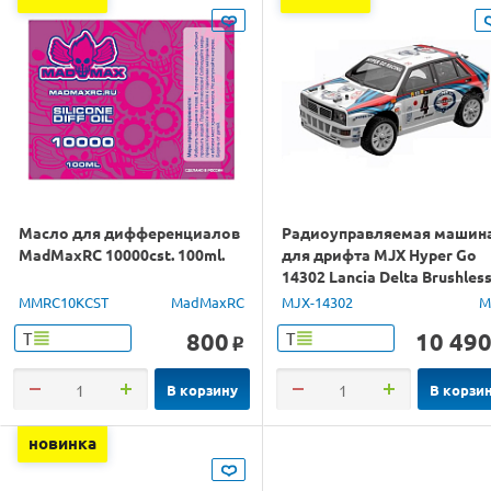
Масло для дифференциалов
Радиоуправляемая машин
MadMaxRC 10000cst. 100ml.
для дрифта MJX Hyper Go
14302 Lancia Delta Brushles
4WD 2.4G LED 1/14 RTR
MMRC10KCST
MadMaxRC
MJX-14302
M
800
10 49
Т
Т
o
В корзину
В корзи
новинка