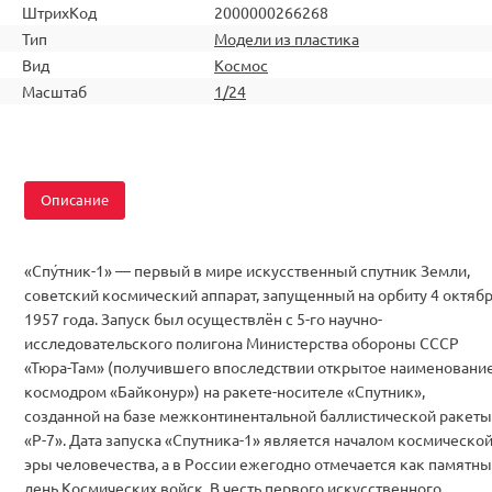
ШтрихКод
2000000266268
Тип
Модели из пластика
Вид
Космос
Масштаб
1/24
Описание
«Спу́тник-1» — первый в мире искусственный спутник Земли,
советский космический аппарат, запущенный на орбиту 4 октяб
1957 года. Запуск был осуществлён с 5-го научно-
исследовательского полигона Министерства обороны СССР
«Тюра-Там» (получившего впоследствии открытое наименовани
космодром «Байконур») на ракете-носителе «Спутник»,
созданной на базе межконтинентальной баллистической ракеты
«Р-7». Дата запуска «Спутника-1» является началом космическо
эры человечества, а в России ежегодно отмечается как памятн
день Космических войск. В честь первого искусственного