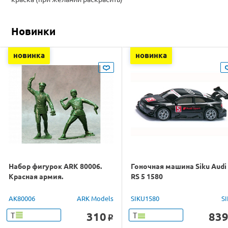
Новинки
новинка
новинка
Набор фигурок ARK 80006.
Гоночная машина Siku Audi
Красная армия.
RS 5 1580
AK80006
ARK Models
SIKU1580
S
310
83
Т
Т
o