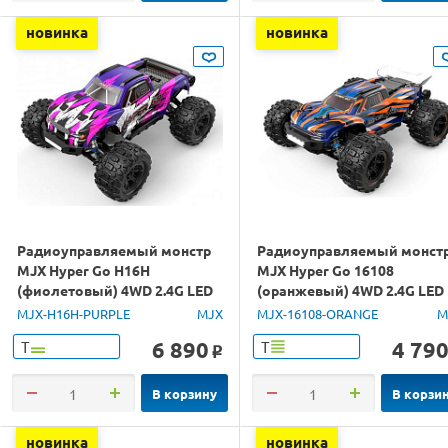
новинка
новинка
Радиоуправляемый монстр
Радиоуправляемый монст
MJX Hyper Go H16H
MJX Hyper Go 16108
(фиолетовый) 4WD 2.4G LED
(оранжевый) 4WD 2.4G LED
GPS 1/16 RTR
1/16 RTR
MJX-H16H-PURPLE
MJX
MJX-16108-ORANGE
M
6 890
4 79
Т
Т
o
В корзину
В корзи
новинка
новинка