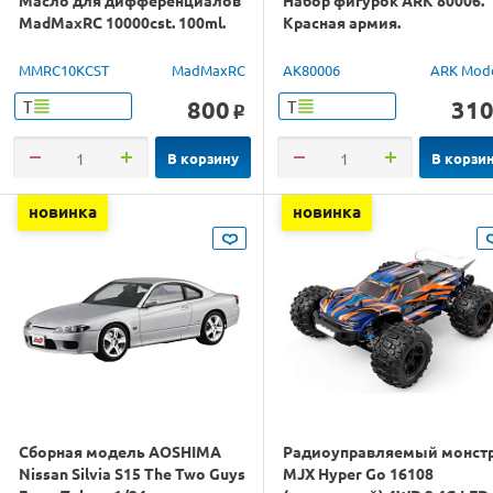
MadMaxRC 10000cst. 100ml.
Красная армия.
MMRC10KCST
MadMaxRC
AK80006
ARK Mod
800
31
Т
Т
o
В корзину
В корзи
новинка
новинка
Сборная модель AOSHIMA
Радиоуправляемый монст
Nissan Silvia S15 The Two Guys
MJX Hyper Go 16108