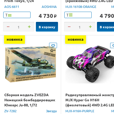
From Tokyo, 1/24
(оранжевый) 4WD 2.4G LED
1/16 RTR
AOS-6611
AOSHIMA
MJX-16108-ORANGE
M
4 730
4 79
Т
Т
o
В корзину
В корзи
новинка
новинка
Сборная модель ZVEZDA
Радиоуправляемый монст
Немецкий бомбардировщик
MJX Hyper Go H16H
Юнкерс Ju-88, 1/72
(фиолетовый) 4WD 2.4G LE
GPS 1/16 RTR
ZV-7282
Звезда
MJX-H16H-PURPLE
M