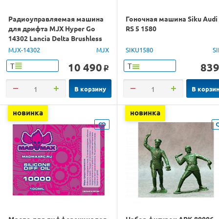
Радиоуправляемая машина
Гоночная машина Siku Audi
для дрифта MJX Hyper Go
RS 5 1580
14302 Lancia Delta Brushless
4WD 2.4G LED 1/14 RTR
MJX-14302
MJX
SIKU1580
S
10 490
83
Т
Т
o
В корзину
В корзи
новинка
новинка
Масло для дифференциалов
Набор фигурок ARK 80006.