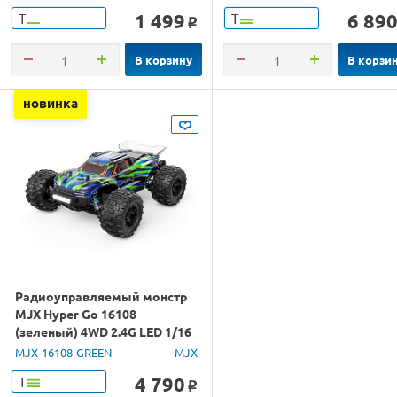
1 499
6 89
Т
Т
o
В корзину
В корзи
новинка
Радиоуправляемый монстр
MJX Hyper Go 16108
(зеленый) 4WD 2.4G LED 1/16
RTR
MJX-16108-GREEN
MJX
4 790
Т
o