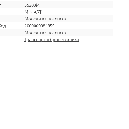
л
35203М
MINIART
Модели из пластика
Код
2000000084855
Модели из пластика
Транспорт и бронетехника