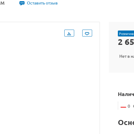
3М
Оставить отзыв
Рознична
2 6
Нет в 
Налич
0
Осн