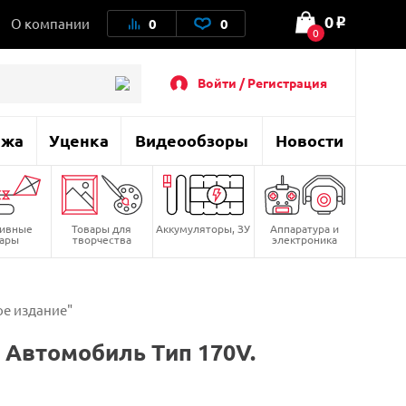
0
О компании
0
0
o
0
Войти / Регистрация
ажа
Уценка
Видеообзоры
Новости
тивные
Товары для
Аккумуляторы, ЗУ
Аппаратура и
вары
творчества
электроника
ое издание"
Автомобиль Тип 170V.