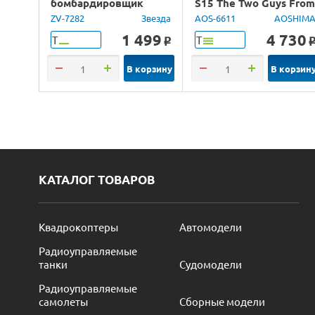
бомбардировщик
S15 The Two Guys Fro
Юнкерс Ju-88, 1/72
Tokyo, 1/24
ZV-7282
Звезда
AOS-6611
AOSHIM
1 499
4 730
Т
Т
o
В корзину
В корзин
КАТАЛОГ ТОВАРОВ
Квадрокоптеры
Автомодели
Радиоуправляемые
танки
Судомодели
Радиоуправляемые
самолеты
Сборные модели