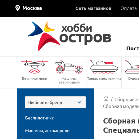
Москва
Сеть магазинов
Оплата
Пос
Беспилотники
Машины,
Танки, спецтехника
Судом
автомодели
/
Сборные м
Выберите бренд
Сборная модель
Беспилотники
Сборная 
Специаль
Машины, автомодели