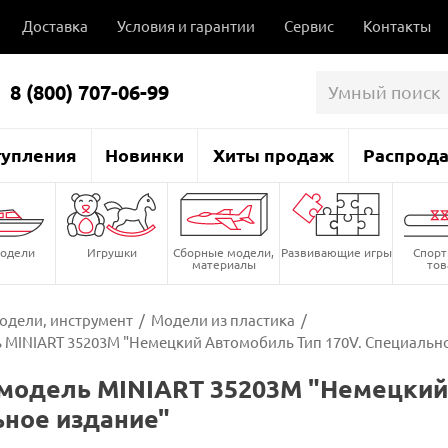
Доставка
Условия и гарантии
Сервис
Контакты
8 (800) 707-06-99
тупления
Новинки
Хиты продаж
Распрод
одели
Игрушки
Сборные модели,
Развивающие игры
Спор
материалы
то
одели, инструмент
/
Модели из пластика
/
 MINIART 35203М "Немецкий Автомобиль Тип 170V. Специальн
модель MINIART 35203М "Немецкий 
ное издание"