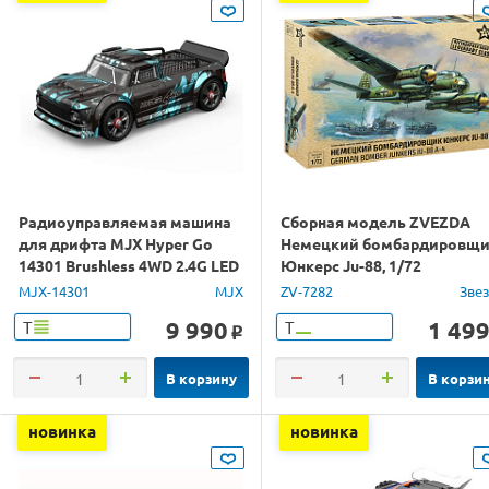
Радиоуправляемая машина
Сборная модель ZVEZDA
для дрифта MJX Hyper Go
Немецкий бомбардировщ
14301 Brushless 4WD 2.4G LED
Юнкерс Ju-88, 1/72
1/14 RTR
MJX-14301
MJX
ZV-7282
Зве
9 990
1 49
Т
Т
o
В корзину
В корзи
новинка
новинка