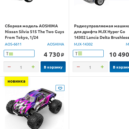
Сборная модель AOSHIMA
Радиоуправляемая машин
Nissan Silvia S15 The Two Guys
для дрифта MJX Hyper Go
From Tokyo, 1/24
14302 Lancia Delta Brushles
4WD 2.4G LED 1/14 RTR
AOS-6611
AOSHIMA
MJX-14302
M
4 730
10 49
Т
Т
o
В корзину
В корзи
новинка