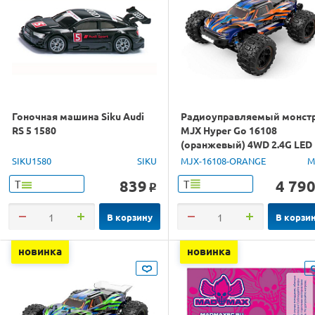
Гоночная машина Siku Audi
Радиоуправляемый монст
RS 5 1580
MJX Hyper Go 16108
(оранжевый) 4WD 2.4G LED
1/16 RTR
SIKU1580
SIKU
MJX-16108-ORANGE
M
839
4 79
Т
Т
o
В корзину
В корзи
новинка
новинка