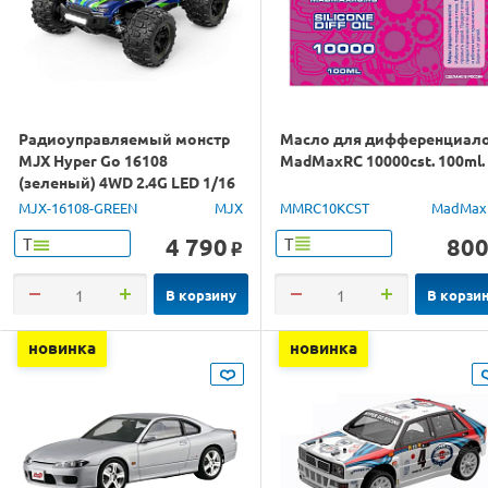
Радиоуправляемый монстр
Масло для дифференциал
MJX Hyper Go 16108
MadMaxRC 10000cst. 100ml.
(зеленый) 4WD 2.4G LED 1/16
RTR
MJX-16108-GREEN
MJX
MMRC10KCST
MadMax
4 790
80
Т
Т
o
В корзину
В корзи
новинка
новинка