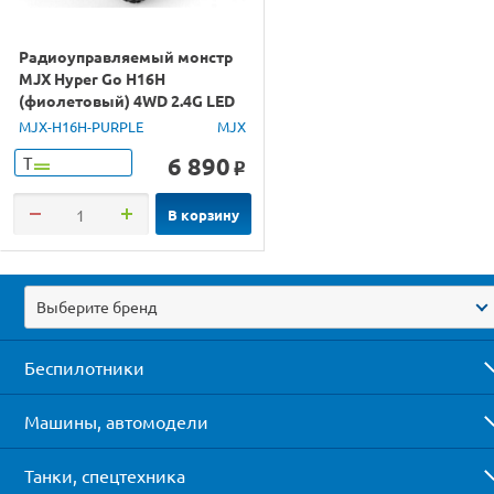
Радиоуправляемый монстр
MJX Hyper Go H16H
(фиолетовый) 4WD 2.4G LED
GPS 1/16 RTR
MJX-H16H-PURPLE
MJX
6 890
Т
o
В корзину
Выберите бренд
Беспилотники
Машины, автомодели
Танки, спецтехника