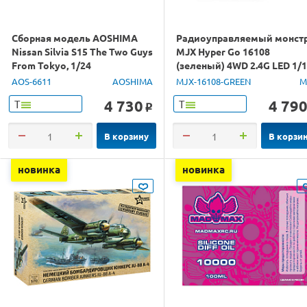
Сборная модель AOSHIMA
Радиоуправляемый монст
Nissan Silvia S15 The Two Guys
MJX Hyper Go 16108
From Tokyo, 1/24
(зеленый) 4WD 2.4G LED 1/
RTR
AOS-6611
AOSHIMA
MJX-16108-GREEN
M
4 730
4 79
Т
Т
o
В корзину
В корзи
новинка
новинка