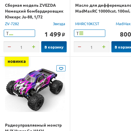
Сборная модель ZVEZDA
Масло для дифференциал
Немецкий бомбардировщик
MadMaxRC 10000cst. 100ml.
Юнкерс Ju-88, 1/72
ZV-7282
Звезда
MMRC10KCST
MadMax
1 499
80
Т
Т
o
В корзину
В корзи
новинка
Радиоуправляемый монстр
MJX Hyper Go H16H