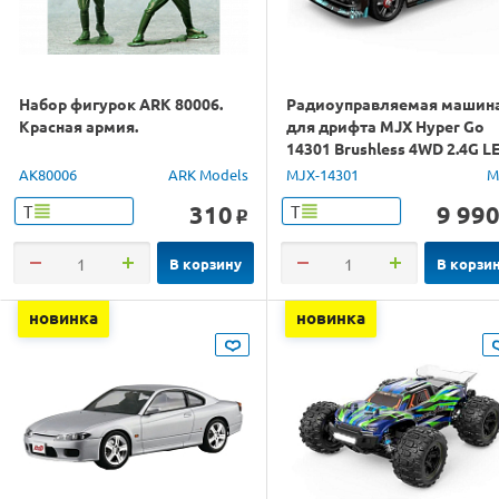
Набор фигурок ARK 80006.
Радиоуправляемая машин
Красная армия.
для дрифта MJX Hyper Go
14301 Brushless 4WD 2.4G L
1/14 RTR
AK80006
ARK Models
MJX-14301
M
310
9 99
Т
Т
o
В корзину
В корзи
новинка
новинка