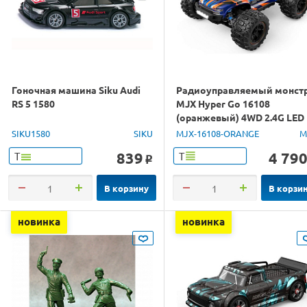
Гоночная машина Siku Audi
Радиоуправляемый монст
RS 5 1580
MJX Hyper Go 16108
(оранжевый) 4WD 2.4G LED
1/16 RTR
SIKU1580
SIKU
MJX-16108-ORANGE
M
839
4 79
Т
Т
o
В корзину
В корзи
новинка
новинка