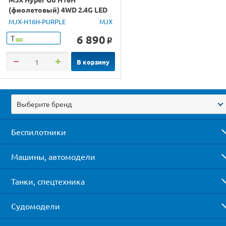
(фиолетовый) 4WD 2.4G LED
GPS 1/16 RTR
MJX-H16H-PURPLE
MJX
6 890
Т
o
В корзину
Выберите бренд
Беспилотники
Машины, автомодели
Танки, спецтехника
Судомодели