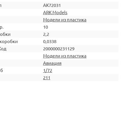
л
AK72031
ARK Models
Модели из пластика
р.
10
робки
2,2
коробки
0,0338
Код
2000000231129
Модели из пластика
Авиация
аб
1/72
211