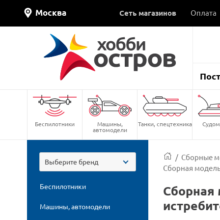
Москва
Сеть магазинов
Оплата
Пос
Беспилотники
Машины,
Танки, спецтехника
Судом
автомодели
/
Сборные м
Выберите бренд
Сборная модель 
Беспилотники
Сборная 
истребит
Машины, автомодели