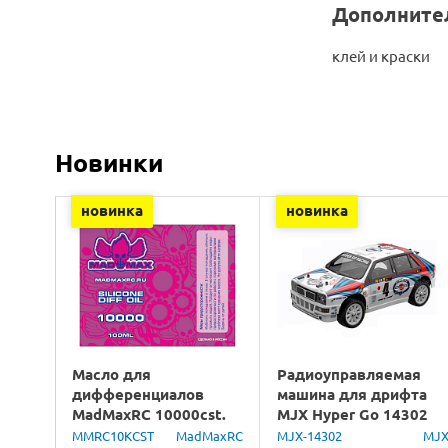
Дополните
клей и краски
Новинки
новинка
новинка
Масло для
Радиоуправляемая
дифференциалов
машина для дрифта
MadMaxRC 10000cst.
MJX Hyper Go 14302
100ml.
Lancia Delta Brushless
MMRC10KCST
MadMaxRC
MJX-14302
MJ