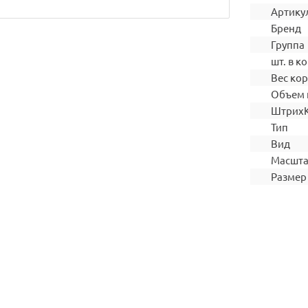
Артику
Бренд
Группа
шт. в ко
Вес ко
Объем 
Штрих
Тип
Вид
Масшт
Размер