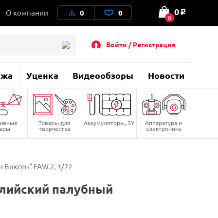
0
О компании
0
0
o
0
Войти / Регистрация
ажа
Уценка
Видеообзоры
Новости
тивные
Товары для
Аккумуляторы, ЗУ
Аппаратура и
вары
творчества
электроника
 Виксен" FAW.2, 1/72
глийский палубный