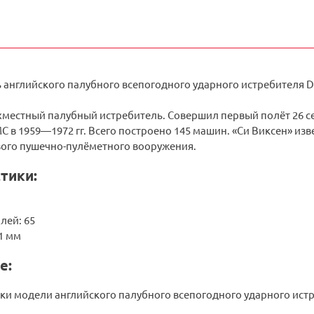
английского палубного всепогодного ударного истребителя De 
хместный палубный истребитель. Совершил первый полёт 26 се
 в 1959—1972 гг. Всего построено 145 машин. «Си Виксен» изв
ого пушечно-пулёметного вооружения.
тики:
лей: 65
11 мм
е:
ки модели английского палубного всепогодного ударного истре