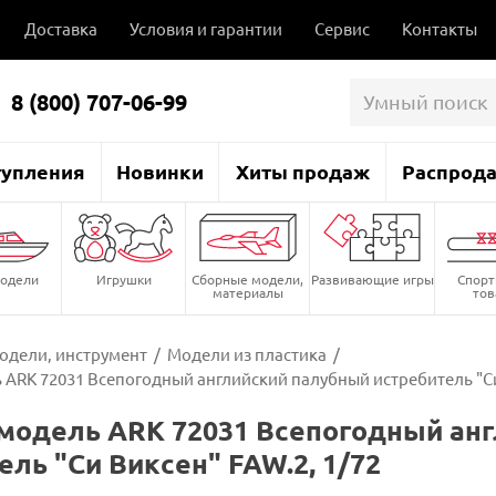
Доставка
Условия и гарантии
Сервис
Контакты
8 (800) 707-06-99
тупления
Новинки
Хиты продаж
Распрод
одели
Игрушки
Сборные модели,
Развивающие игры
Спор
материалы
то
одели, инструмент
/
Модели из пластика
/
ARK 72031 Всепогодный английский палубный истребитель "Си
модель ARK 72031 Всепогодный ан
ель "Си Виксен" FAW.2, 1/72