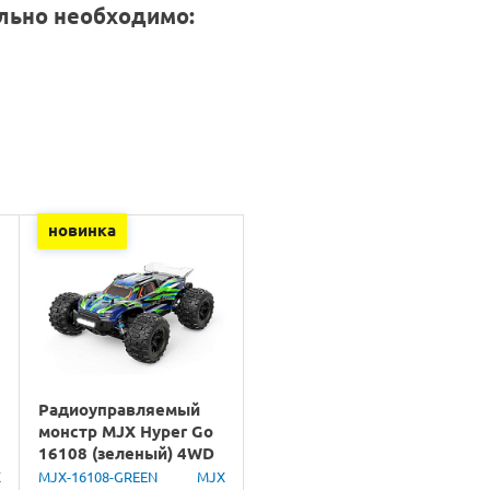
льно необходимо:
новинка
Радиоуправляемый
монстр MJX Hyper Go
16108 (зеленый) 4WD
2.4G LED 1/16 RTR
X
MJX-16108-GREEN
MJX