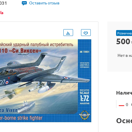
031
Оставить отзыв
ls
Рознична
500
Нет в 
Налич
0
Осн