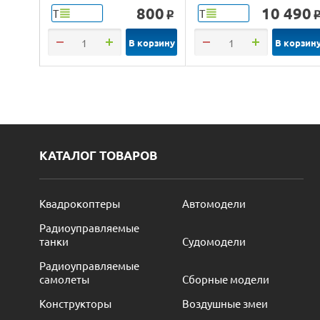
4WD 2.4G LED 1/14
800
10 490
Т
Т
o
RTR
В корзину
В корзин
КАТАЛОГ ТОВАРОВ
Квадрокоптеры
Автомодели
Радиоуправляемые
танки
Судомодели
Радиоуправляемые
самолеты
Сборные модели
Конструкторы
Воздушные змеи