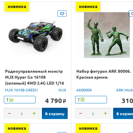
новинка
новинка
Радиоуправляемый монстр
Набор фигурок ARK 80006.
MJX Hyper Go 16108
Красная армия.
(зеленый) 4WD 2.4G LED 1/16
RTR
MJX-16108-GREEN
MJX
AK80006
ARK Mod
4 790
31
Т
Т
o
В корзину
В корзи
новинка
новинка