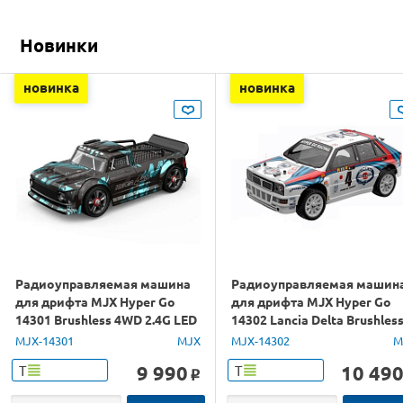
Новинки
новинка
новинка
Радиоуправляемая машина
Радиоуправляемая машин
для дрифта MJX Hyper Go
для дрифта MJX Hyper Go
14301 Brushless 4WD 2.4G LED
14302 Lancia Delta Brushles
1/14 RTR
4WD 2.4G LED 1/14 RTR
MJX-14301
MJX
MJX-14302
M
9 990
10 49
Т
Т
o