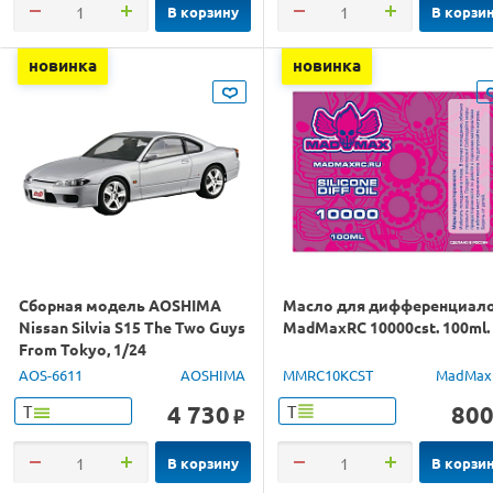
В корзину
В корзи
новинка
новинка
Сборная модель AOSHIMA
Масло для дифференциал
Nissan Silvia S15 The Two Guys
MadMaxRC 10000cst. 100ml.
From Tokyo, 1/24
AOS-6611
AOSHIMA
MMRC10KCST
MadMax
4 730
80
Т
Т
o
В корзину
В корзи