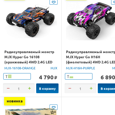
Радиоуправляемый монстр
Радиоуправляемый монст
MJX Hyper Go 16108
MJX Hyper Go H16H
(оранжевый) 4WD 2.4G LED
(фиолетовый) 4WD 2.4G LE
1/16 RTR
GPS 1/16 RTR
MJX-16108-ORANGE
MJX
MJX-H16H-PURPLE
M
4 790
6 89
Т
Т
o
В корзину
В корзи
новинка