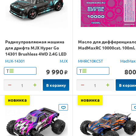
Радиоуправляемая машина
Масло для дифференциал
для дрифта MJX Hyper Go
MadMaxRC 10000cst. 100ml.
14301 Brushless 4WD 2.4G LED
1/14 RTR
MJX-14301
MJX
MMRC10KCST
MadMax
9 990
80
Т
Т
o
В корзину
В корзи
новинка
новинка