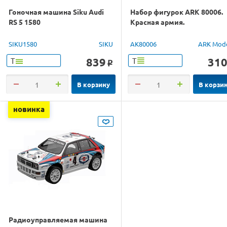
Гоночная машина Siku Audi
Набор фигурок ARK 80006.
RS 5 1580
Красная армия.
SIKU1580
SIKU
AK80006
ARK Mod
839
31
Т
Т
o
В корзину
В корзи
новинка
Радиоуправляемая машина