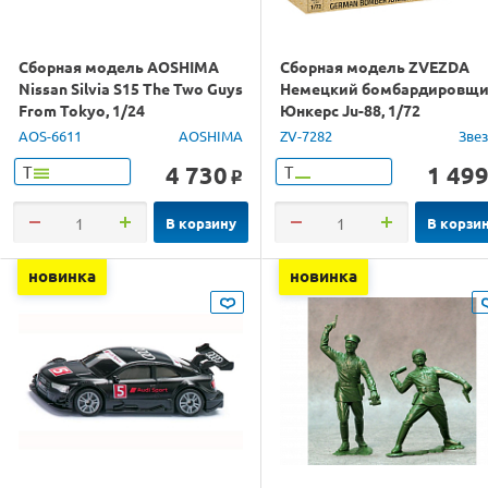
Сборная модель AOSHIMA
Сборная модель ZVEZDA
Nissan Silvia S15 The Two Guys
Немецкий бомбардировщ
From Tokyo, 1/24
Юнкерс Ju-88, 1/72
AOS-6611
AOSHIMA
ZV-7282
Зве
4 730
1 49
Т
Т
o
В корзину
В корзи
новинка
новинка