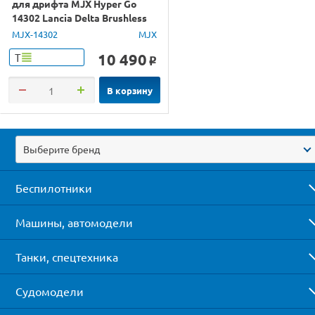
для дрифта MJX Hyper Go
14302 Lancia Delta Brushless
4WD 2.4G LED 1/14 RTR
MJX-14302
MJX
10 490
Т
o
В корзину
Выберите бренд
Беспилотники
Машины, автомодели
Танки, спецтехника
Судомодели