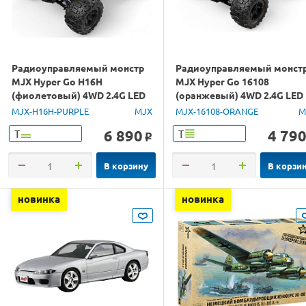
Радиоуправляемый монстр
Радиоуправляемый монст
MJX Hyper Go H16H
MJX Hyper Go 16108
(фиолетовый) 4WD 2.4G LED
(оранжевый) 4WD 2.4G LED
GPS 1/16 RTR
1/16 RTR
MJX-H16H-PURPLE
MJX
MJX-16108-ORANGE
M
6 890
4 79
Т
Т
o
В корзину
В корзи
новинка
новинка