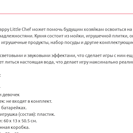
appy Little Chef может помочь будущим хозяйкам освоиться на
адлежностями. Кухня состоит из мойки, игрушечной плитки, о
 игрушечные продукты, набор посуды и другие комплектующи
ветовыми и звуковыми эффектами, что сделает игры с ним еще
т литься настоящая вода, что делает игру максимально реали
:
т
и девочек
к: не входят в комплект.
а батарейках.
игрушка (состав): пластик.
 60 х 13 х 50.5 см.
нная коробка.