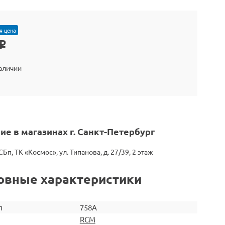
я цена
o
наличии
ие в магазинах г. Санкт-Петербург
СБп, ТК «Космос», ул. Типанова, д. 27/39, 2 этаж
овные характеристики
л
758A
RCM