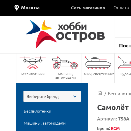
Москва
Сеть магазинов
Оплата
Пос
Беспилотники
Машины,
Танки, спецтехника
Судом
автомодели
/
Беспилотн
Выберите бренд
Самолёт "
Беспилотники
Артикул:
758A
Машины, автомодели
Бренд:
RCM