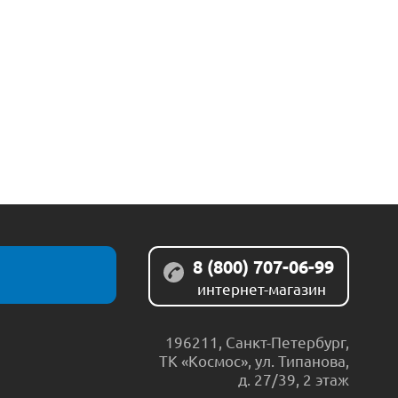
8 (800) 707-06-99
интернет-магазин
196211
,
Санкт-Петербург
,
ТК «Космос», ул. Типанова,
д. 27/39, 2 этаж