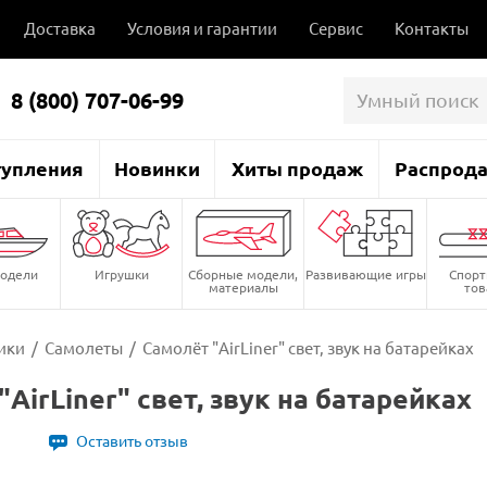
Доставка
Условия и гарантии
Сервис
Контакты
8 (800) 707-06-99
тупления
Новинки
Хиты продаж
Распрод
одели
Игрушки
Сборные модели,
Развивающие игры
Спор
материалы
то
ики
/
Самолеты
/
Самолёт "AirLiner" свет, звук на батарейках
AirLiner" свет, звук на батарейках
Оставить отзыв