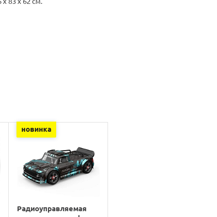
х 83 х 62 см.
новинка
Радиоуправляемая