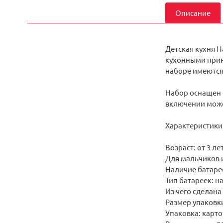
Описание
Детская кухня H
кухонными прин
наборе имеются
Набор оснащен с
включении може
Характеристики
Возраст: от 3 ле
Для мальчиков 
Наличие батарее
Тип батареек: н
Из чего сделана 
Размер упаковки:
Упаковка: карто