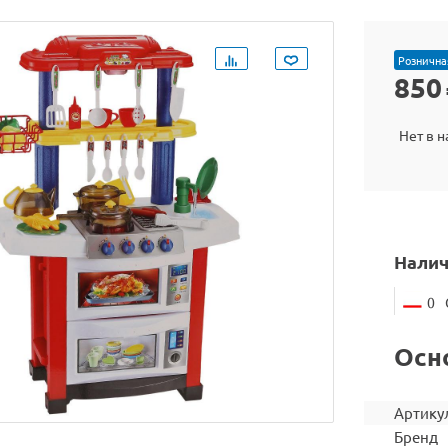
Рознична
850
Нет в 
Налич
0
Осн
Артику
Бренд