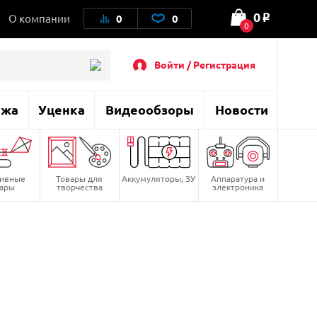
0
О компании
0
0
o
0
Войти / Регистрация
ажа
Уценка
Видеообзоры
Новости
тивные
Товары для
Аккумуляторы, ЗУ
Аппаратура и
вары
творчества
электроника