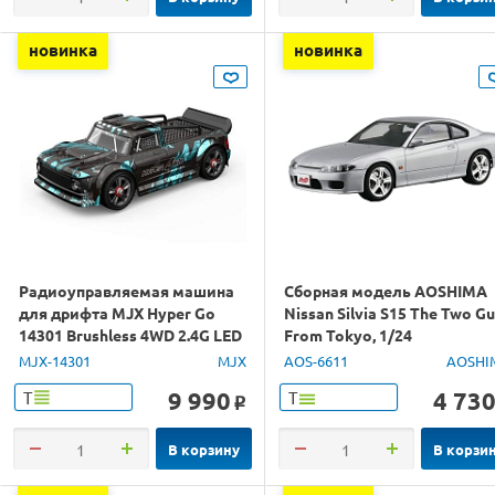
новинка
новинка
Радиоуправляемая машина
Сборная модель AOSHIMA
для дрифта MJX Hyper Go
Nissan Silvia S15 The Two G
14301 Brushless 4WD 2.4G LED
From Tokyo, 1/24
1/14 RTR
MJX-14301
MJX
AOS-6611
AOSHI
9 990
4 73
Т
Т
o
В корзину
В корзи