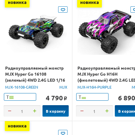
новинка
новинка
Радиоуправляемый монстр
Радиоуправляемый монст
MJX Hyper Go 16108
MJX Hyper Go H16H
(зеленый) 4WD 2.4G LED 1/16
(фиолетовый) 4WD 2.4G LE
RTR
GPS 1/16 RTR
MJX-16108-GREEN
MJX
MJX-H16H-PURPLE
M
4 790
6 89
Т
Т
o
В корзину
В корзи
новинка