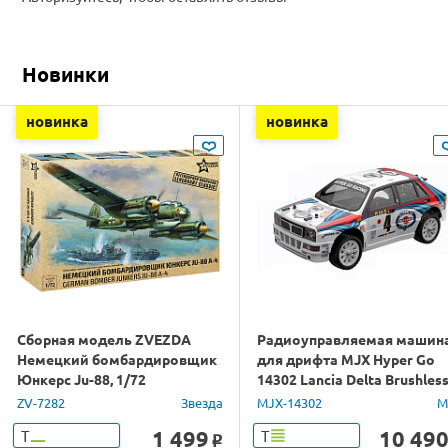
Новинки
новинка
новинка
Сборная модель ZVEZDA
Радиоуправляемая машин
Немецкий бомбардировщик
для дрифта MJX Hyper Go
Юнкерс Ju-88, 1/72
14302 Lancia Delta Brushles
4WD 2.4G LED 1/14 RTR
ZV-7282
Звезда
MJX-14302
M
1 499
10 49
Т
Т
o