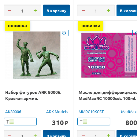
В корзину
В корзи
новинка
новинка
Набор фигурок ARK 80006.
Масло для дифференциал
Красная армия.
MadMaxRC 10000cst. 100ml.
AK80006
ARK Models
MMRC10KCST
MadMax
310
80
Т
Т
o
В корзину
В корзи