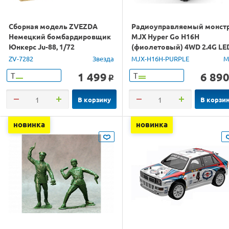
Сборная модель ZVEZDA
Радиоуправляемый монст
Немецкий бомбардировщик
MJX Hyper Go H16H
Юнкерс Ju-88, 1/72
(фиолетовый) 4WD 2.4G LE
GPS 1/16 RTR
ZV-7282
Звезда
MJX-H16H-PURPLE
M
1 499
6 89
Т
Т
o
В корзину
В корзи
новинка
новинка