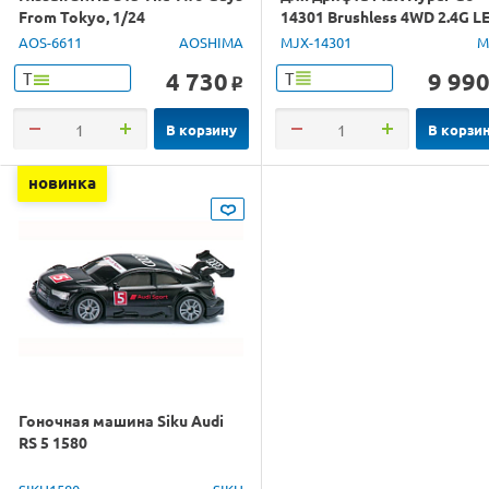
From Tokyo, 1/24
14301 Brushless 4WD 2.4G L
1/14 RTR
AOS-6611
AOSHIMA
MJX-14301
M
4 730
9 99
Т
Т
o
В корзину
В корзи
новинка
Гоночная машина Siku Audi
RS 5 1580