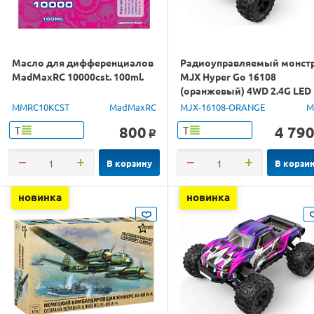
Масло для дифференциалов
Радиоуправляемый монст
MadMaxRC 10000cst. 100ml.
MJX Hyper Go 16108
(оранжевый) 4WD 2.4G LED
1/16 RTR
MMRC10KCST
MadMaxRC
MJX-16108-ORANGE
M
800
4 79
Т
Т
o
В корзину
В корзи
новинка
новинка