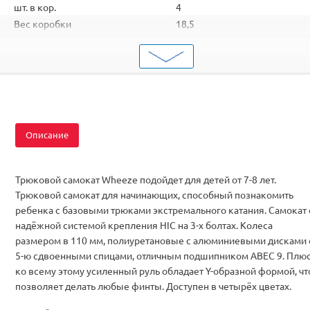
шт. в кор.
4
Вес коробки
18,5
Объем коробки
0,13
ШтрихКод
2000000061184
Тип
Самокаты
Цвет
Золотой
Описание
Трюковой самокат Wheeze подойдет для детей от 7-8 лет.
Трюковой самокат для начинающих, способный познакомить
ребенка с базовыми трюками экстремального катания. Самокат 
надёжной системой крепления HIC на 3-х болтах. Колеса
размером в 110 мм, полиуретановые с алюминиевыми дисками 
5-ю сдвоенными спицами, отличным подшипником ABEC 9. Плю
ко всему этому усиленный руль обладает Y-образной формой, чт
позволяет делать любые финты. Доступен в четырёх цветах.