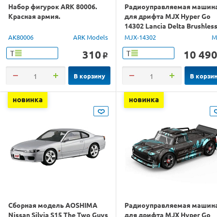
Набор фигурок ARK 80006.
Радиоуправляемая машин
Красная армия.
для дрифта MJX Hyper Go
14302 Lancia Delta Brushles
4WD 2.4G LED 1/14 RTR
AK80006
ARK Models
MJX-14302
M
310
10 49
Т
Т
o
В корзину
В корзи
новинка
новинка
Сборная модель AOSHIMA
Радиоуправляемая машин
Nissan Silvia S15 The Two Guys
для дрифта MJX Hyper Go