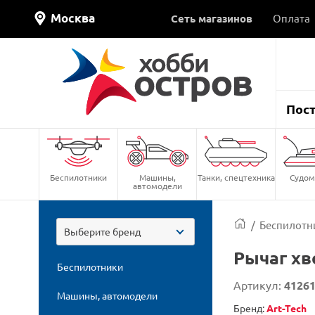
Москва
Сеть магазинов
Оплата
Пос
Беспилотники
Машины,
Танки, спецтехника
Судом
автомодели
/
Беспилотн
Выберите бренд
Рычаг хв
Беспилотники
Артикул:
4126
Машины, автомодели
Бренд:
Art-Tech