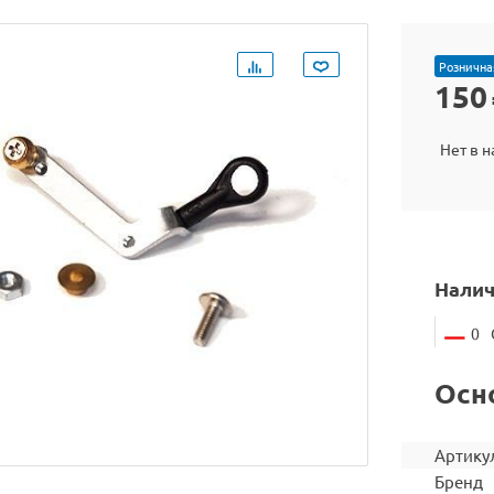
Рознична
150
Нет в 
Налич
0
Осн
Артику
Бренд