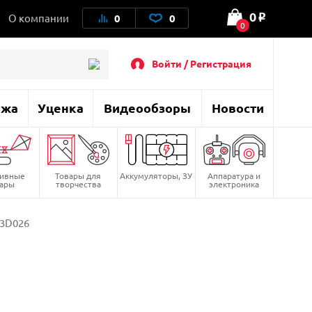
0
О компании
0
0
o
0
Войти / Регистрация
ажа
Уценка
Видеообзоры
Новости
тивные
Товары для
Аккумуляторы, ЗУ
Аппаратура и
вары
творчества
электроника
H3D026