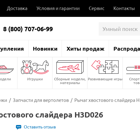
Доставка
Условия и гарантии
Сервис
Контакты
8 (800) 707-06-99
тупления
Новинки
Хиты продаж
Распрод
одели
Игрушки
Сборные модели,
Развивающие игры
Спор
материалы
то
ики
/
Запчасти для вертолетов
/
Рычаг хвостового слайдера 
остового слайдера H3D026
1
Оставить отзыв