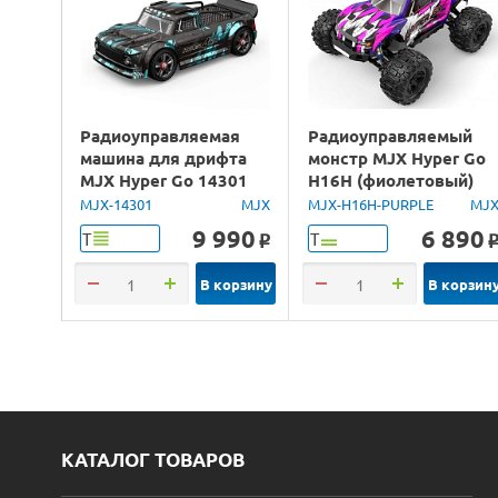
Радиоуправляемая
Радиоуправляемый
машина для дрифта
монстр MJX Hyper Go
MJX Hyper Go 14301
H16H (фиолетовый)
Brushless 4WD 2.4G
4WD 2.4G LED GPS
MJX-14301
MJX
MJX-H16H-PURPLE
MJ
LED 1/14 RTR
1/16 RTR
9 990
6 890
Т
Т
o
В корзину
В корзин
КАТАЛОГ ТОВАРОВ