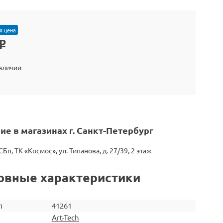
я цена
o
наличии
ие в магазинах г. Санкт-Петербург
СБп, ТК «Космос», ул. Типанова, д. 27/39, 2 этаж
овные характеристики
л
41261
Art-Tech