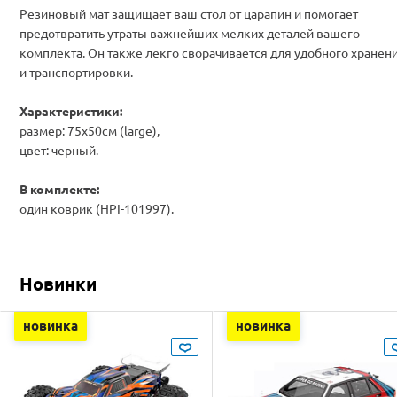
Резиновый мат защищает ваш
стол
от царапин
и помогает
предотвратить
утраты важнейших
мелких деталей
вашего
комплекта.
Он также
лекго
сворачивается
для удобного хранен
и транспортировки.
Характеристики:
размер: 75x50см (large),
цвет: черный.
В комплекте:
один коврик (HPI-101997).
Новинки
новинка
новинка