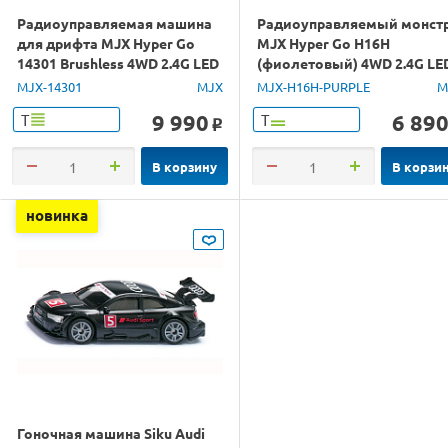
Радиоуправляемая машина
Радиоуправляемый монст
для дрифта MJX Hyper Go
MJX Hyper Go H16H
14301 Brushless 4WD 2.4G LED
(фиолетовый) 4WD 2.4G LE
1/14 RTR
GPS 1/16 RTR
MJX-14301
MJX
MJX-H16H-PURPLE
M
9 990
6 89
Т
Т
o
В корзину
В корзи
новинка
Гоночная машина Siku Audi