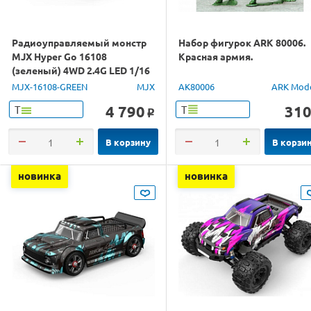
Радиоуправляемый монстр
Набор фигурок ARK 80006.
MJX Hyper Go 16108
Красная армия.
(зеленый) 4WD 2.4G LED 1/16
RTR
MJX-16108-GREEN
MJX
AK80006
ARK Mod
4 790
31
Т
Т
o
В корзину
В корзи
новинка
новинка