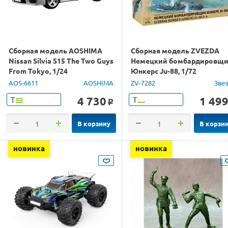
Сборная модель AOSHIMA
Сборная модель ZVEZDA
Nissan Silvia S15 The Two Guys
Немецкий бомбардировщ
From Tokyo, 1/24
Юнкерс Ju-88, 1/72
AOS-6611
AOSHIMA
ZV-7282
Зве
4 730
1 49
Т
Т
o
В корзину
В корзи
новинка
новинка