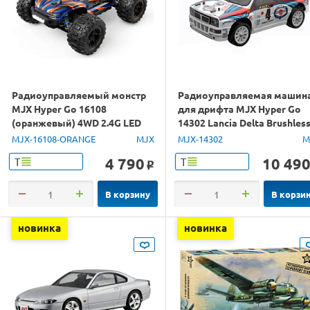
Радиоуправляемый монстр
Радиоуправляемая машин
MJX Hyper Go 16108
для дрифта MJX Hyper Go
(оранжевый) 4WD 2.4G LED
14302 Lancia Delta Brushles
1/16 RTR
4WD 2.4G LED 1/14 RTR
MJX-16108-ORANGE
MJX
MJX-14302
M
4 790
10 49
Т
Т
o
В корзину
В корзи
новинка
новинка