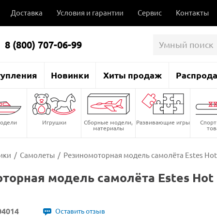
Доставка
Условия и гарантии
Сервис
Контакты
8 (800) 707-06-99
тупления
Новинки
Хиты продаж
Распрод
одели
Игрушки
Сборные модели,
Развивающие игры
Спор
материалы
то
ики
/
Самолеты
/
Резиномоторная модель самолёта Estes Hot
торная модель самолёта Estes Hot
04014
Оставить отзыв