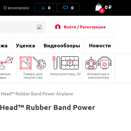
0
О компании
0
0
o
0
Войти / Регистрация
ажа
Уценка
Видеообзоры
Новости
тивные
Товары для
Аккумуляторы, ЗУ
Аппаратура и
вары
творчества
электроника
 Head™ Rubber Band Power Airplane
 Head™ Rubber Band Power