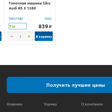
Гоночная машина Siku
Audi RS 5 1580
а
SIKU1580
SIKU
839
Т
o
o
у
В корзину
Получить лучшие цены
Новинки
Уценка
О компании