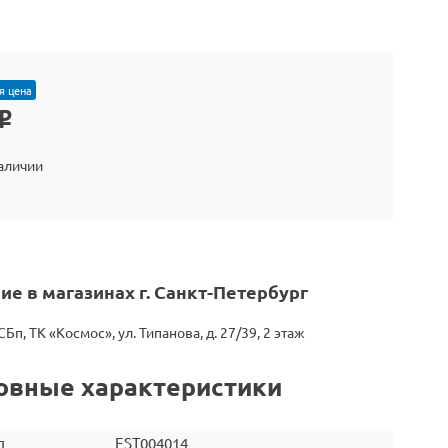
я цена
o
наличии
ие в магазинах г. Санкт-Петербург
СБп, ТК «Космос», ул. Типанова, д. 27/39, 2 этаж
овные характеристики
л
EST004014