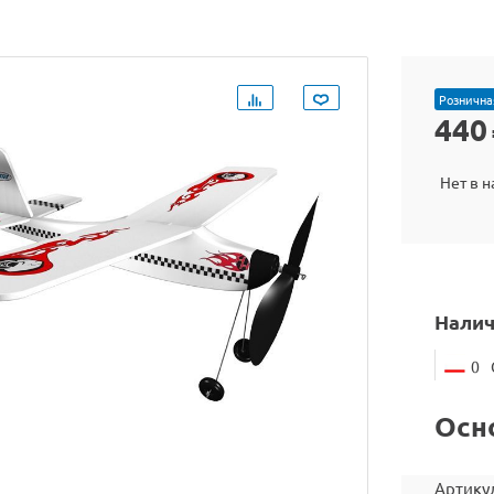
Рознична
440
Нет в 
Налич
0
Осн
Артику