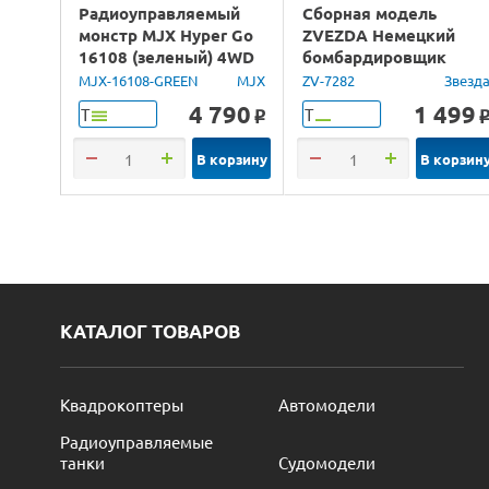
Радиоуправляемый
Сборная модель
монстр MJX Hyper Go
ZVEZDA Немецкий
16108 (зеленый) 4WD
бомбардировщик
2.4G LED 1/16 RTR
Юнкерс Ju-88, 1/72
MJX-16108-GREEN
MJX
ZV-7282
Звезд
4 790
1 499
Т
Т
o
В корзину
В корзин
КАТАЛОГ ТОВАРОВ
Квадрокоптеры
Автомодели
Радиоуправляемые
танки
Судомодели