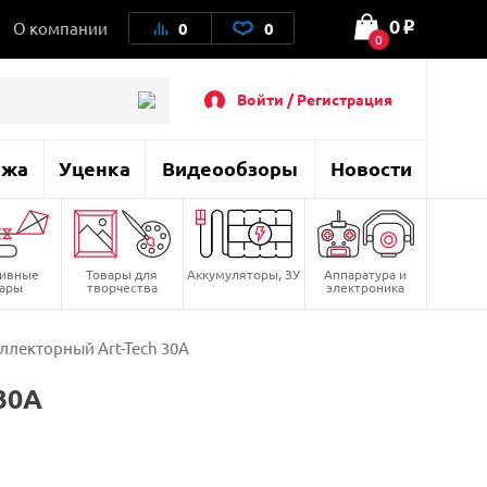
0
О компании
0
0
o
0
Войти / Регистрация
ажа
Уценка
Видеообзоры
Новости
тивные
Товары для
Аккумуляторы, ЗУ
Аппаратура и
вары
творчества
электроника
ллекторный Art-Tech 30A
30A