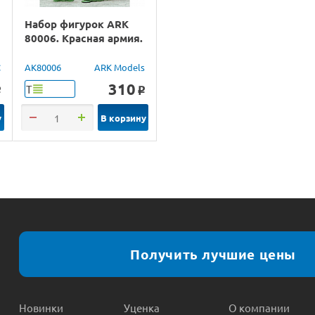
Набор фигурок ARK
80006. Красная армия.
C
AK80006
ARK Models
310
Т
o
o
у
В корзину
Получить лучшие цены
Новинки
Уценка
О компании