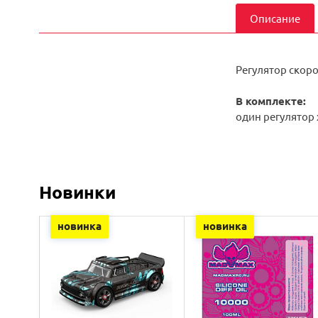
Описание
Регулятор скор
В комплекте:
один регулятор х
Новинки
новинка
новинка