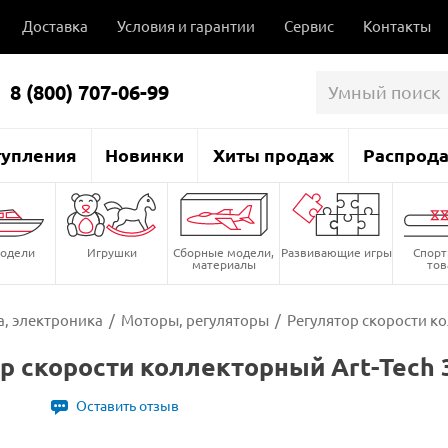
Доставка
Условия и гарантии
Сервис
Контакты
8 (800) 707-06-99
тупления
Новинки
Хиты продаж
Распрод
одели
Игрушки
Сборные модели,
Развивающие игры
Спор
материалы
то
, электроника
/
Моторы, регуляторы
/
Регулятор скорости ко
р скорости коллекторный Art-Tech 
3
Оставить отзыв