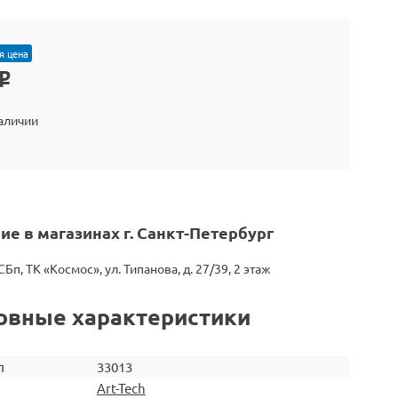
я цена
o
наличии
ие в магазинах г. Санкт-Петербург
СБп, ТК «Космос», ул. Типанова, д. 27/39, 2 этаж
овные характеристики
л
33013
Art-Tech