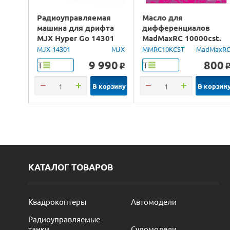
Радиоуправляемая
Масло для
машина для дрифта
дифференциалов
MJX Hyper Go 14301
MadMaxRC 10000cst.
Brushless 4WD 2.4G
100ml.
MJX-14301
MJX
MMRC10KCST
MadMaxR
LED 1/14 RTR
9 990
800
Т
Т
o
В корзину
В корзин
КАТАЛОГ ТОВАРОВ
Квадрокоптеры
Автомодели
Радиоуправляемые
танки
Судомодели