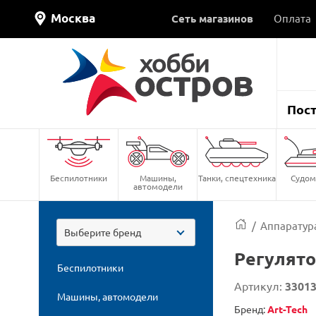
Москва
Сеть магазинов
Оплата
Пос
Беспилотники
Машины,
Танки, спецтехника
Судом
автомодели
/
Аппаратура
Выберите бренд
Регулято
Беспилотники
Артикул:
3301
Машины, автомодели
Бренд:
Art-Tech