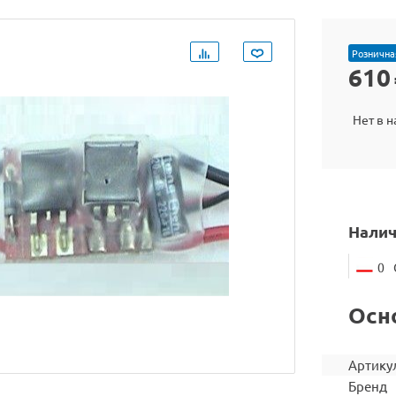
Рознична
610
Нет в 
Налич
0
Осн
Артику
Бренд