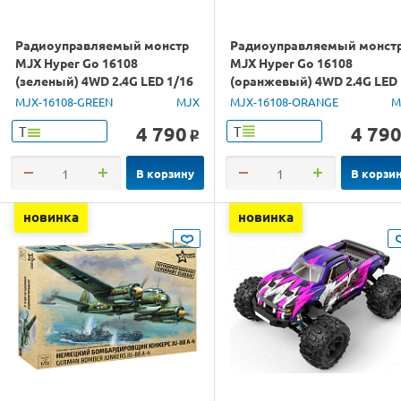
Радиоуправляемый монстр
Радиоуправляемый монст
MJX Hyper Go 16108
MJX Hyper Go 16108
(зеленый) 4WD 2.4G LED 1/16
(оранжевый) 4WD 2.4G LED
RTR
1/16 RTR
MJX-16108-GREEN
MJX
MJX-16108-ORANGE
M
4 790
4 79
Т
Т
o
В корзину
В корзи
новинка
новинка