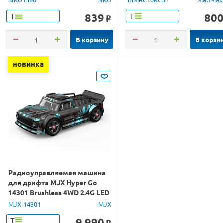
839
80
Т
Т
o
В корзину
В корзи
новинка
Радиоуправляемая машина
для дрифта MJX Hyper Go
14301 Brushless 4WD 2.4G LED
1/14 RTR
MJX-14301
MJX
9 990
Т
o