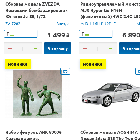
Сборная модель ZVEZDA
Радиоуправляемый монст
Немецкий бомбардировщик
MJX Hyper Go H16H
Юнкерс Ju-88, 1/72
(фиолетовый) 4WD 2.4G LE
GPS 1/16 RTR
ZV-7282
Звезда
MJX-H16H-PURPLE
M
1 499
6 89
Т
Т
o
В корзину
В корзи
новинка
новинка
Набор фигурок ARK 80006.
Сборная модель AOSHIMA
Красная армия.
Nissan Silvia S15 The Two G