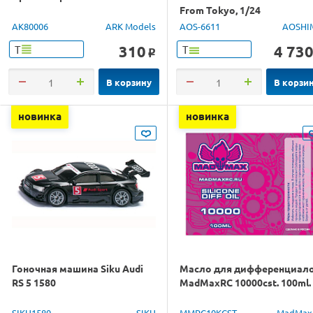
From Tokyo, 1/24
AK80006
ARK Models
AOS-6611
AOSHI
310
4 73
Т
Т
o
В корзину
В корзи
новинка
новинка
Гоночная машина Siku Audi
Масло для дифференциал
RS 5 1580
MadMaxRC 10000cst. 100ml.
SIKU1580
SIKU
MMRC10KCST
MadMax