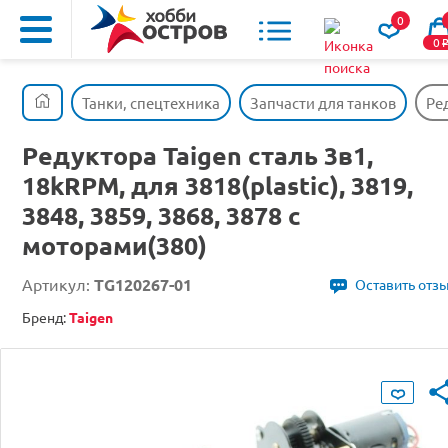
0
0
Танки, спецтехника
Запчасти для танков
Ред
Редуктора Taigen сталь 3в1,
18kRPM, для 3818(plastic), 3819,
3848, 3859, 3868, 3878 с
моторами(380)
Артикул:
TG120267-01
Оставить отз
Бренд:
Taigen