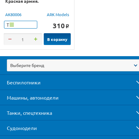
Красная армия.
AK80006
ARK Models
310
Т
o
В корзину
Выберите бренд
Беспилотники
Машины, автомодели
Танки, спецтехника
Судомодели