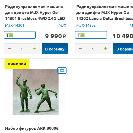
Радиоуправляемая машина
Радиоуправляемая машин
для дрифта MJX Hyper Go
для дрифта MJX Hyper Go
14301 Brushless 4WD 2.4G LED
14302 Lancia Delta Brushles
1/14 RTR
4WD 2.4G LED 1/14 RTR
MJX-14301
MJX
MJX-14302
M
9 990
10 49
Т
Т
o
В корзину
В корзи
новинка
Набор фигурок ARK 80006.