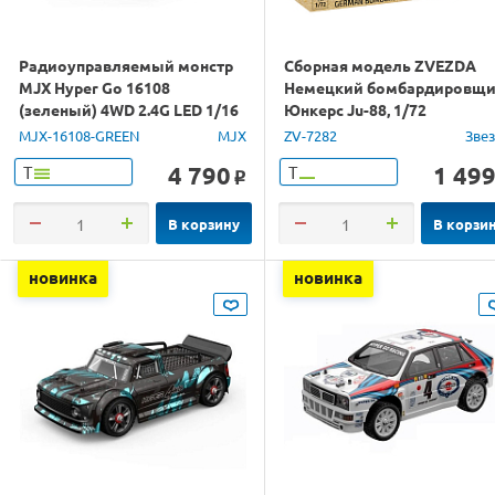
Радиоуправляемый монстр
Сборная модель ZVEZDA
MJX Hyper Go 16108
Немецкий бомбардировщ
(зеленый) 4WD 2.4G LED 1/16
Юнкерс Ju-88, 1/72
RTR
MJX-16108-GREEN
MJX
ZV-7282
Зве
4 790
1 49
Т
Т
o
В корзину
В корзи
новинка
новинка