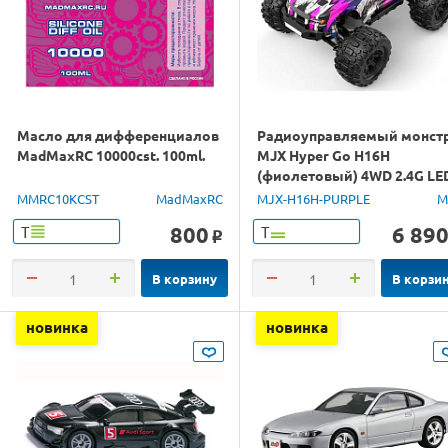
Масло для дифференциалов
Радиоуправляемый монст
MadMaxRC 10000cst. 100ml.
MJX Hyper Go H16H
(фиолетовый) 4WD 2.4G LE
GPS 1/16 RTR
MMRC10KCST
MadMaxRC
MJX-H16H-PURPLE
M
800
6 89
Т
Т
o
В корзину
В корзи
новинка
новинка