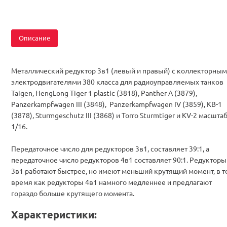
Описание
Металлический редуктор 3в1 (левый и правый) с коллекторны
электродвигателями 380 класса для радиоуправляемых танков
Taigen, HengLong Tiger 1 plastic (3818), Panther A (3879),
Panzerkampfwagen III (3848), Panzerkampfwagen IV (3859), КВ-1
(3878), Sturmgeschutz III (3868) и Torro Sturmtiger и KV-2 масшта
1/16.
Передаточное число для редукторов 3в1, составляет 39:1, а
передаточное число редукторов 4в1 составляет 90:1. Редукторы
3в1 работают быстрее, но имеют меньший крутящий момент, в т
время как редукторы 4в1 намного медленнее и предлагают
гораздо больше крутящего момента.
Характеристики: