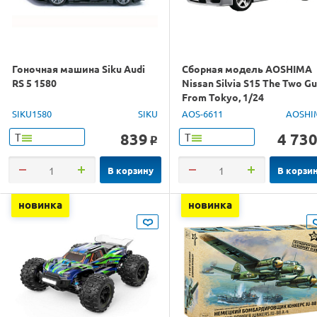
Гоночная машина Siku Audi
Сборная модель AOSHIMA
RS 5 1580
Nissan Silvia S15 The Two G
From Tokyo, 1/24
SIKU1580
SIKU
AOS-6611
AOSHI
839
4 73
Т
Т
o
В корзину
В корзи
новинка
новинка