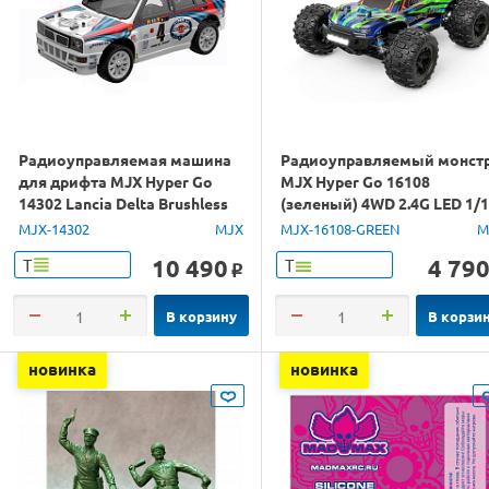
Радиоуправляемая машина
Радиоуправляемый монст
для дрифта MJX Hyper Go
MJX Hyper Go 16108
14302 Lancia Delta Brushless
(зеленый) 4WD 2.4G LED 1/
4WD 2.4G LED 1/14 RTR
RTR
MJX-14302
MJX
MJX-16108-GREEN
M
10 490
4 79
Т
Т
o
В корзину
В корзи
новинка
новинка