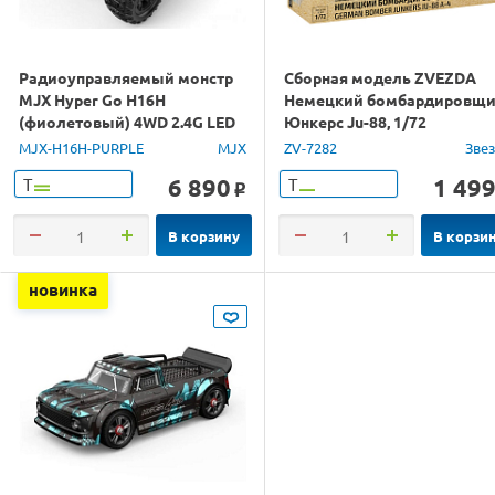
Радиоуправляемый монстр
Сборная модель ZVEZDA
MJX Hyper Go H16H
Немецкий бомбардировщ
(фиолетовый) 4WD 2.4G LED
Юнкерс Ju-88, 1/72
GPS 1/16 RTR
MJX-H16H-PURPLE
MJX
ZV-7282
Зве
6 890
1 49
Т
Т
o
В корзину
В корзи
новинка