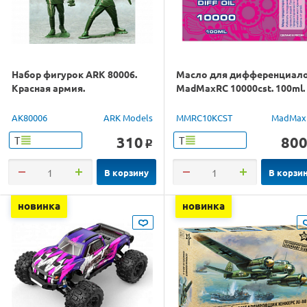
Набор фигурок ARK 80006.
Масло для дифференциал
Красная армия.
MadMaxRC 10000cst. 100ml.
AK80006
ARK Models
MMRC10KCST
MadMax
310
80
Т
Т
o
В корзину
В корзи
новинка
новинка