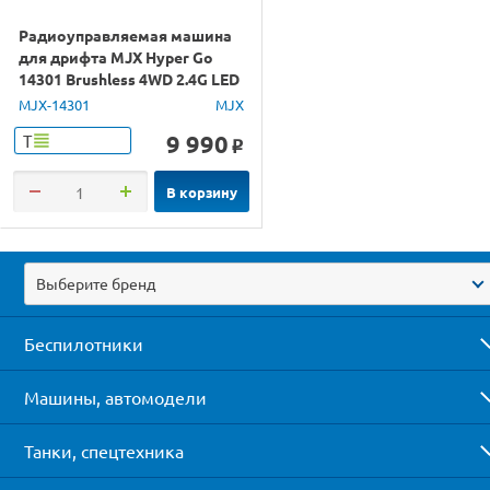
Радиоуправляемая машина
для дрифта MJX Hyper Go
14301 Brushless 4WD 2.4G LED
1/14 RTR
MJX-14301
MJX
9 990
Т
o
В корзину
Выберите бренд
Беспилотники
Машины, автомодели
Танки, спецтехника