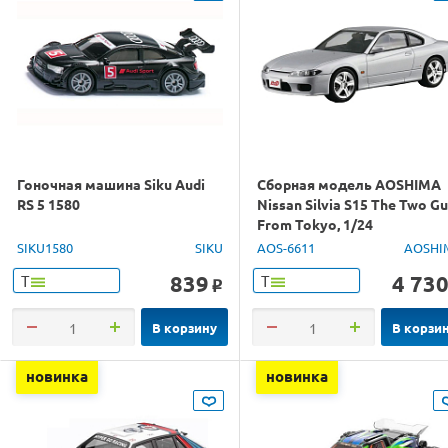
Гоночная машина Siku Audi
Сборная модель AOSHIMA
RS 5 1580
Nissan Silvia S15 The Two G
From Tokyo, 1/24
SIKU1580
SIKU
AOS-6611
AOSHI
839
4 73
Т
Т
o
В корзину
В корзи
новинка
новинка