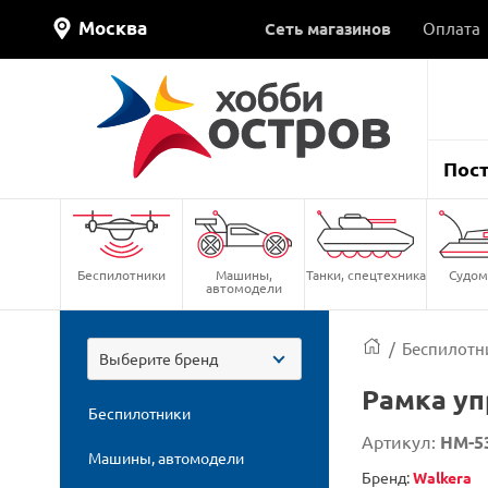
Москва
Сеть магазинов
Оплата
Пос
Беспилотники
Машины,
Танки, спецтехника
Судом
автомодели
/
Беспилотн
Выберите бренд
Рамка уп
Беспилотники
Артикул:
HM-5
Машины, автомодели
Бренд:
Walkera