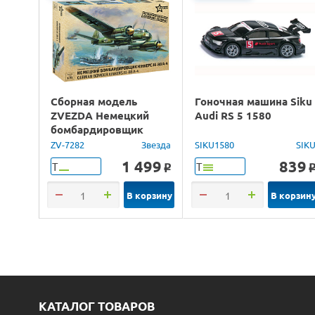
Сборная модель
Гоночная машина Siku
ZVEZDA Немецкий
Audi RS 5 1580
бомбардировщик
Юнкерс Ju-88, 1/72
ZV-7282
Звезда
SIKU1580
SIK
1 499
839
Т
Т
o
В корзину
В корзин
КАТАЛОГ ТОВАРОВ