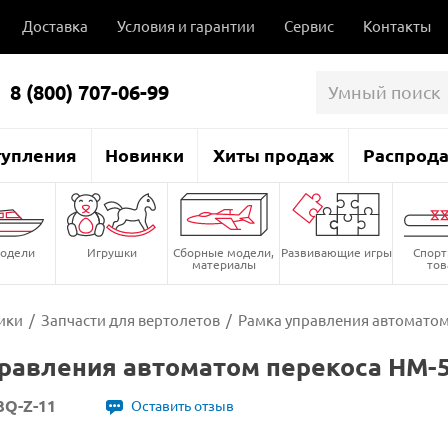
Доставка
Условия и гарантии
Сервис
Контакты
8 (800) 707-06-99
тупления
Новинки
Хиты продаж
Распрод
одели
Игрушки
Сборные модели,
Развивающие игры
Спор
материалы
то
ики
/
Запчасти для вертолетов
/
Рамка управления автоматом
равления автоматом перекоса HM-5
3Q-Z-11
Оставить отзыв