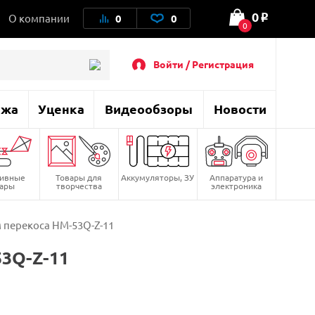
0
О компании
0
0
o
0
Войти / Регистрация
ажа
Уценка
Видеообзоры
Новости
тивные
Товары для
Аккумуляторы, ЗУ
Аппаратура и
вары
творчества
электроника
 перекоса HM-53Q-Z-11
3Q-Z-11