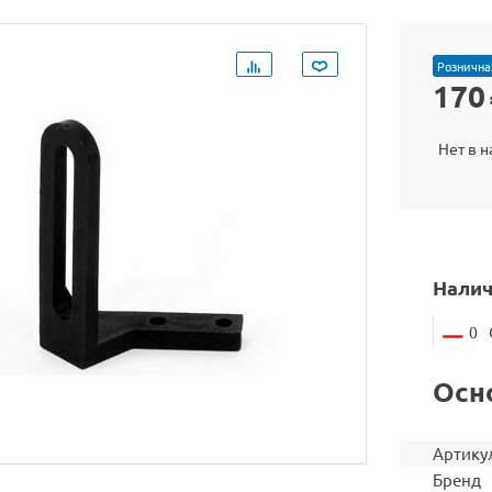
Рознична
170
Нет в 
Налич
0
Осн
Артику
Бренд