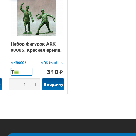
Набор фигурок ARK
80006. Красная армия.
U
AK80006
ARK Models
310
Т
o
o
у
В корзину