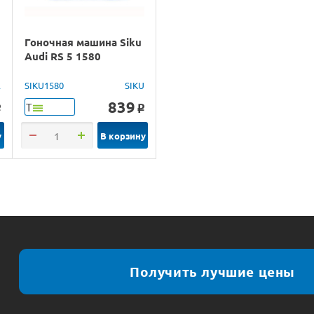
Гоночная машина Siku
Audi RS 5 1580
m
A
SIKU1580
SIKU
839
Т
o
o
у
В корзину
Получить лучшие цены