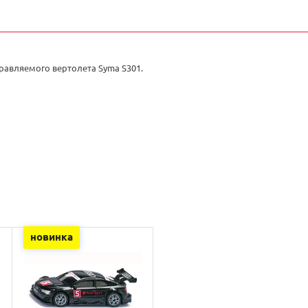
авляемого вертолета Syma S301.
новинка