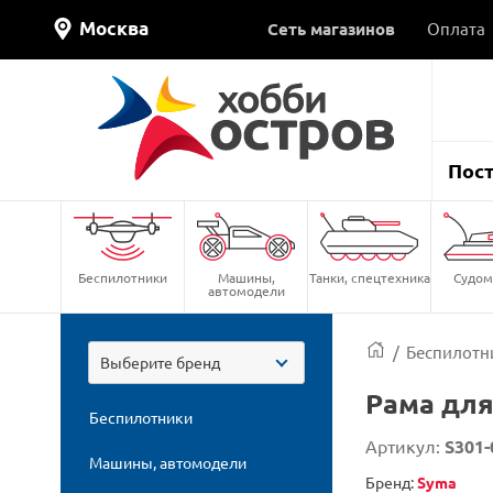
Москва
Сеть магазинов
Оплата
Пос
Беспилотники
Машины,
Танки, спецтехника
Судом
автомодели
/
Беспилотн
Выберите бренд
Рама для
Беспилотники
Артикул:
S301-
Машины, автомодели
Бренд:
Syma