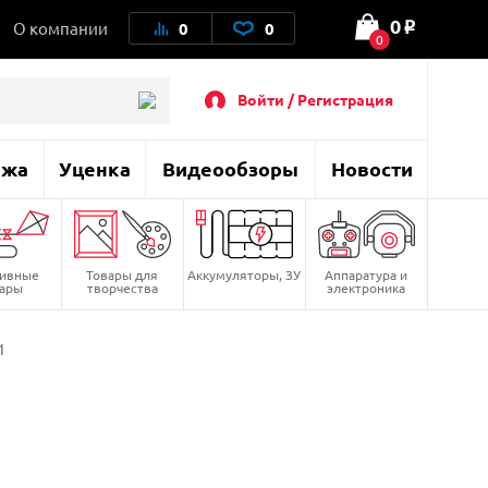
0
О компании
0
0
o
0
Войти / Регистрация
ажа
Уценка
Видеообзоры
Новости
тивные
Товары для
Аккумуляторы, ЗУ
Аппаратура и
вары
творчества
электроника
1