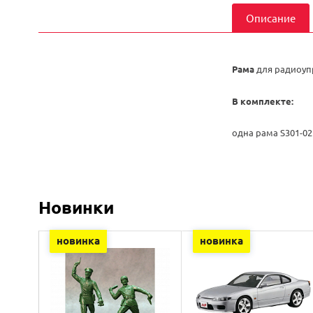
Описание
Рама
для радиоупр
В комплекте:
одна рама S301-02
Новинки
новинка
новинка