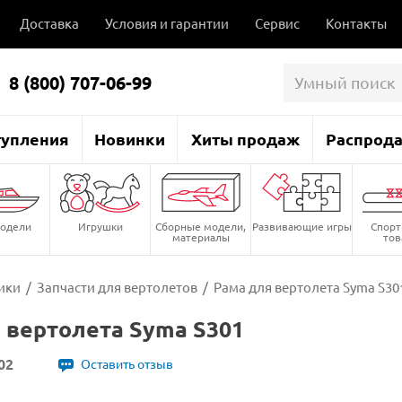
Доставка
Условия и гарантии
Сервис
Контакты
8 (800) 707-06-99
тупления
Новинки
Хиты продаж
Распрод
одели
Игрушки
Сборные модели,
Развивающие игры
Спор
материалы
то
ики
/
Запчасти для вертолетов
/
Рама для вертолета Syma S30
 вертолета Syma S301
02
Оставить отзыв