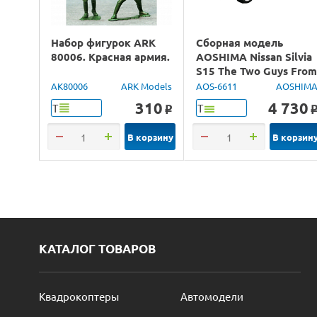
Набор фигурок ARK
Сборная модель
80006. Красная армия.
AOSHIMA Nissan Silvia
S15 The Two Guys Fro
Tokyo, 1/24
AK80006
ARK Models
AOS-6611
AOSHIM
310
4 730
Т
Т
o
В корзину
В корзин
КАТАЛОГ ТОВАРОВ
Квадрокоптеры
Автомодели