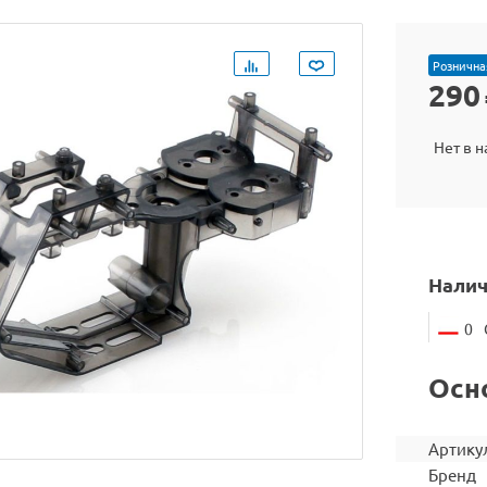
Рознична
290
Нет в 
Налич
0
Осн
Артику
Бренд