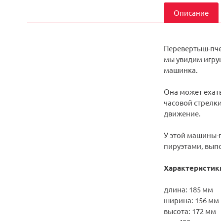
Описание
Перевертыш-пчел
мы увидим игруш
машинка.
Она может ехать
часовой стрелки
движение.
У этой машины-
пируэтами, выпо
Характеристик
длина: 185 мм
ширина: 156 мм
высота: 172 мм