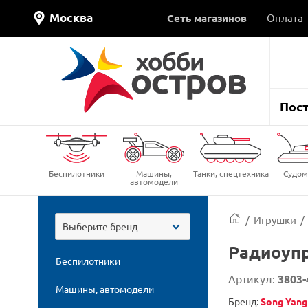
Москва
Сеть магазинов
Оплата
Пос
Беспилотники
Машины,
Танки, спецтехника
Судом
автомодели
/
Игрушки
/
Выберите бренд
Радиоуп
Беспилотники
Артикул:
3803
Машины, автомодели
Бренд:
Song Yang