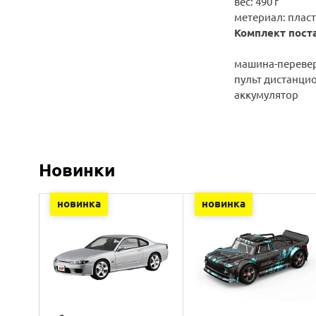
вес: 490 г
метериал: плас
Комплект пост
машина-переве
пульт дистанци
аккумулятор
Новинки
новинка
новинка