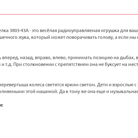
ка 3803-43A - это весёлая радиоуправляемая игрушка для ваше
ечного жука, который может поворачивать голову, а если мы е
 вперед, назад, вправо, влево, принимать позицию на дыбах, 
 и т.д. При столкновении с препятствием она не буксует на мес
перевертыша колеса светятся ярким светом. Дети и взрослые
лняемыми этой машиной. Да к тому же она еще и музыкальная!
и
: