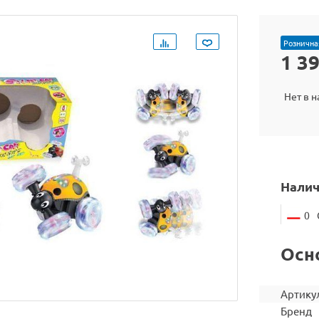
Рознична
1 3
Нет в 
Налич
0
Осн
Артику
Бренд