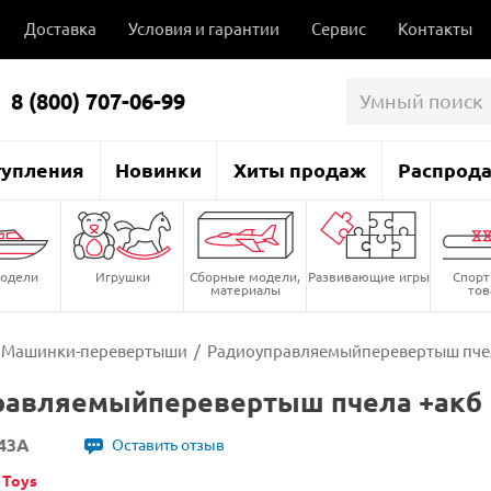
Доставка
Условия и гарантии
Сервис
Контакты
8 (800) 707-06-99
тупления
Новинки
Хиты продаж
Распрод
одели
Игрушки
Сборные модели,
Развивающие игры
Спор
материалы
то
Машинки-перевертыши
/
Радиоуправляемыйперевертыш пче
равляемыйперевертыш пчела +акб
-43A
Оставить отзыв
 Toys