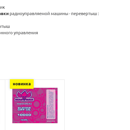
тик
авки
радиоуправляемой машины - перевертыш :
ртыш
онного управления
новинка