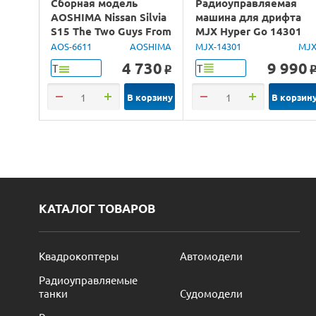
Сборная модель
Радиоуправляемая
AOSHIMA Nissan Silvia
машина для дрифта
S15 The Two Guys From
MJX Hyper Go 14301
Tokyo, 1/24
Brushless 4WD 2.4G
AOS-6611
AOSHIMA
MJX-14301
MJ
LED 1/14 RTR
4 730
9 990
Т
Т
o
В корзину
В корзин
КАТАЛОГ ТОВАРОВ
Квадрокоптеры
Автомодели
Радиоуправляемые
танки
Судомодели