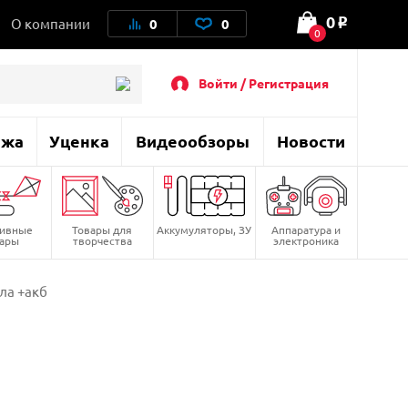
0
О компании
0
0
o
0
Войти / Регистрация
ажа
Уценка
Видеообзоры
Новости
тивные
Товары для
Аккумуляторы, ЗУ
Аппаратура и
вары
творчества
электроника
ла +акб