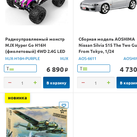
Радиоуправляемый монстр
Сборная модель AOSHIMA
MJX Hyper Go H16H
Nissan Silvia S15 The Two G
(фиолетовый) 4WD 2.4G LED
From Tokyo, 1/24
GPS 1/16 RTR
MJX-H16H-PURPLE
MJX
AOS-6611
AOSHI
6 890
4 73
Т
Т
o
В корзину
В корзи
новинка