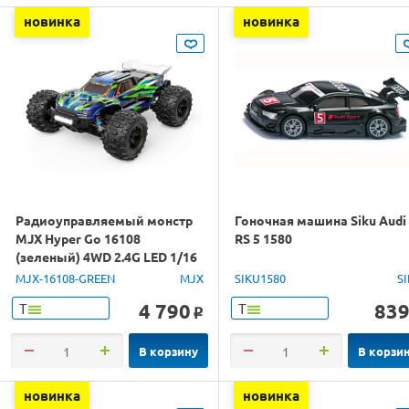
новинка
новинка
Радиоуправляемый монстр
Гоночная машина Siku Audi
MJX Hyper Go 16108
RS 5 1580
(зеленый) 4WD 2.4G LED 1/16
RTR
MJX-16108-GREEN
MJX
SIKU1580
S
4 790
83
Т
Т
o
В корзину
В корзи
новинка
новинка