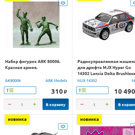
Набор фигурок ARK 80006.
Радиоуправляемая машин
Красная армия.
для дрифта MJX Hyper Go
14302 Lancia Delta Brushles
4WD 2.4G LED 1/14 RTR
AK80006
ARK Models
MJX-14302
M
310
10 49
Т
Т
o
В корзину
В корзи
новинка
новинка