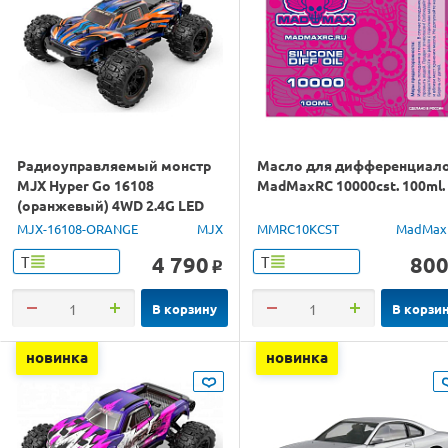
Радиоуправляемый монстр
Масло для дифференциал
MJX Hyper Go 16108
MadMaxRC 10000cst. 100ml.
(оранжевый) 4WD 2.4G LED
1/16 RTR
MJX-16108-ORANGE
MJX
MMRC10KCST
MadMax
4 790
80
Т
Т
o
В корзину
В корзи
новинка
новинка