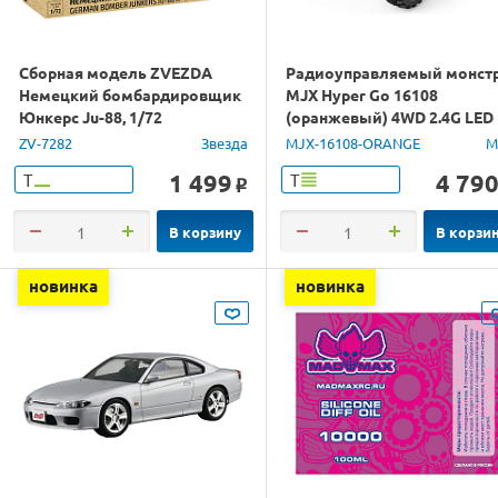
Сборная модель ZVEZDA
Радиоуправляемый монст
Немецкий бомбардировщик
MJX Hyper Go 16108
Юнкерс Ju-88, 1/72
(оранжевый) 4WD 2.4G LED
1/16 RTR
ZV-7282
Звезда
MJX-16108-ORANGE
M
1 499
4 79
Т
Т
o
В корзину
В корзи
новинка
новинка