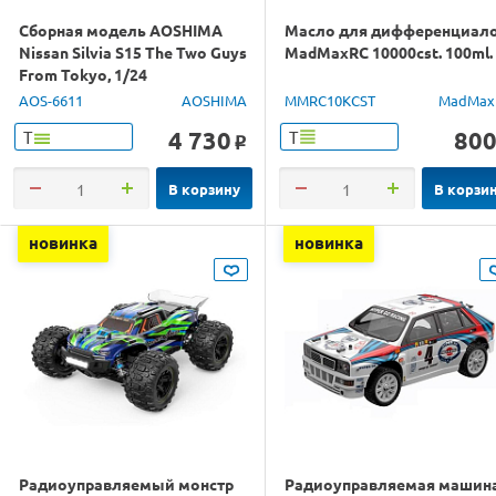
Сборная модель AOSHIMA
Масло для дифференциал
Nissan Silvia S15 The Two Guys
MadMaxRC 10000cst. 100ml.
From Tokyo, 1/24
AOS-6611
AOSHIMA
MMRC10KCST
MadMax
4 730
80
Т
Т
o
В корзину
В корзи
новинка
новинка
Радиоуправляемый монстр
Радиоуправляемая машин