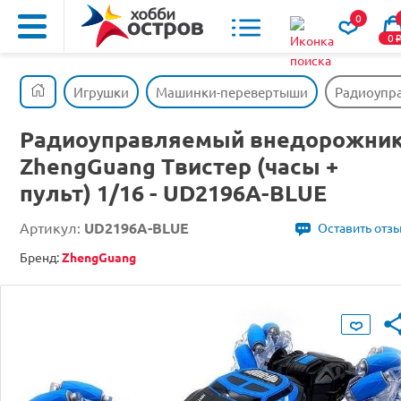
0
0
Игрушки
Машинки-перевертыши
Радиоупра
Радиоуправляемый внедорожни
ZhengGuang Твистер (часы +
пульт) 1/16 - UD2196A-BLUE
Артикул:
UD2196A-BLUE
Оставить отз
Бренд:
ZhengGuang