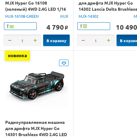
MJX Hyper Go 16108
для дрифта MJX Hyper Go
(зеленый) 4WD 2.4G LED 1/16
14302 Lancia Delta Brushles
RTR
4WD 2.4G LED 1/14 RTR
MJX-16108-GREEN
MJX
MJX-14302
M
4 790
10 49
Т
Т
o
В корзину
В корзи
новинка
Радиоуправляемая машина
для дрифта MJX Hyper Go
14301 Brushless 4WD 2.4G LED