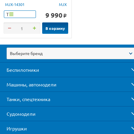
1/14 RTR
MJX-14301
MJX
9 990
Т
o
В корзину
Выберите бренд
Беспилотники
Машины, автомодели
Танки, спецтехника
Судомодели
Игрушки