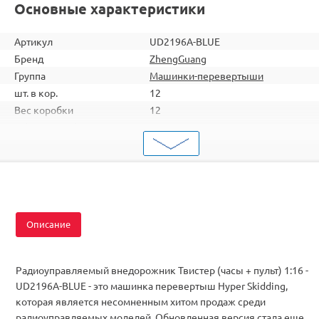
Основные характеристики
Артикул
UD2196A-BLUE
Бренд
ZhengGuang
Группа
Машинки-перевертыши
шт. в кор.
12
Вес коробки
12
Объем коробки
0,188
ШтрихКод
2000000248929
Тип
Машинки-перевертыши
Масштаб
1/16
Аккумулятор
Ni-Cd
Описание
Радиоуправляемый внедорожник Твистер (часы + пульт) 1:16 -
UD2196A-BLUE
- это машинка перевертыш Hyper Skidding,
которая является несомненным хитом продаж среди
радиоуправляемых моделей. Обновленная версия стала еще