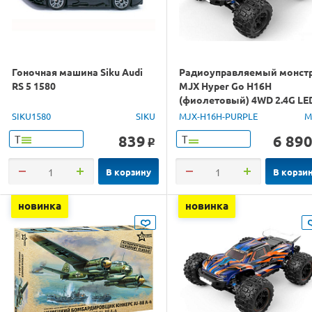
Гоночная машина Siku Audi
Радиоуправляемый монст
RS 5 1580
MJX Hyper Go H16H
(фиолетовый) 4WD 2.4G LE
GPS 1/16 RTR
SIKU1580
SIKU
MJX-H16H-PURPLE
M
839
6 89
Т
Т
o
В корзину
В корзи
новинка
новинка