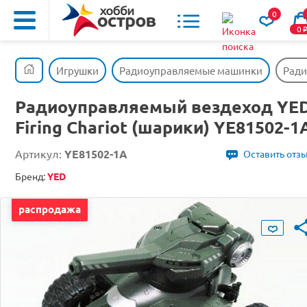
0
0
Игрушки
Радиоуправляемые машинки
Ради
Радиоуправляемый вездеход YE
Firing Chariot (шарики) YE81502-1
Артикул:
YE81502-1A
Оставить отз
Бренд:
YED
распродажа