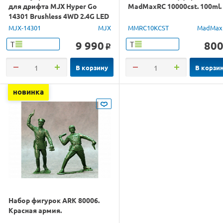
для дрифта MJX Hyper Go
MadMaxRC 10000cst. 100ml.
14301 Brushless 4WD 2.4G LED
1/14 RTR
MJX-14301
MJX
MMRC10KCST
MadMax
9 990
80
Т
Т
o
В корзину
В корзи
новинка
Набор фигурок ARK 80006.
Красная армия.