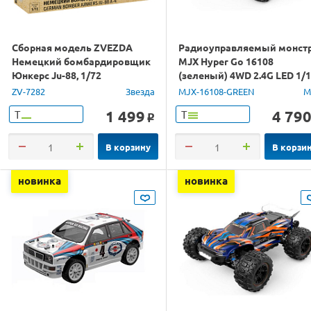
Сборная модель ZVEZDA
Радиоуправляемый монст
Немецкий бомбардировщик
MJX Hyper Go 16108
Юнкерс Ju-88, 1/72
(зеленый) 4WD 2.4G LED 1/
RTR
ZV-7282
Звезда
MJX-16108-GREEN
M
1 499
4 79
Т
Т
o
В корзину
В корзи
новинка
новинка