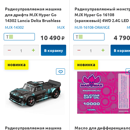
Радиоуправляемая машина
Радиоуправляемый монст
для дрифта MJX Hyper Go
MJX Hyper Go 16108
14302 Lancia Delta Brushless
(оранжевый) 4WD 2.4G LED
4WD 2.4G LED 1/14 RTR
1/16 RTR
MJX-14302
MJX
MJX-16108-ORANGE
M
10 490
4 79
Т
Т
o
В корзину
В корзи
новинка
новинка
Радиоуправляемая машина
Масло для дифференциал