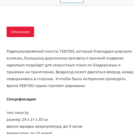
Тип
Радиоуправляемые машинки
Аккумулятор
Ni-Cd
Описание
Радиоуправляемый монстр YE81502, который благодаря широким
колесам, большому дорожному просвету и прочной подвеске
идеально подойдет для скоростных гонок по бездорожью и
прыжкам на трамплинах. Вездеход может двигаться вперед, назад 
поворачивать в стороны.
И чтобы было интереснее проводить
время
YE81502 пушка стреляет шариками.
Спецификация:
тип: монстр
размер: 24 x 21 x 20 см
время зарядки аккумулятора: до 4 часов
время игры: до 25 минут