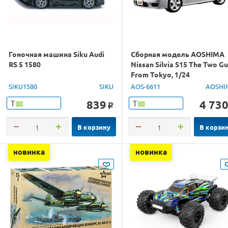
Гоночная машина Siku Audi
Сборная модель AOSHIMA
RS 5 1580
Nissan Silvia S15 The Two G
From Tokyo, 1/24
SIKU1580
SIKU
AOS-6611
AOSHI
839
4 73
Т
Т
o
В корзину
В корзи
новинка
новинка