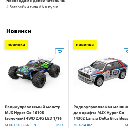
Необходимо дополнительно:
4 батарейки типа АА в пульт.
Новинки
новинка
новинка
Радиоуправляемый монстр
Радиоуправляемая машин
MJX Hyper Go 16108
для дрифта MJX Hyper Go
(зеленый) 4WD 2.4G LED 1/16
14302 Lancia Delta Brushles
RTR
4WD 2.4G LED 1/14 RTR
MJX-16108-GREEN
MJX
MJX-14302
M