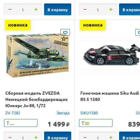
В корзину
В корзи
новинка
новинка
Сборная модель ZVEZDA
Гоночная машина Siku Audi
Немецкий бомбардировщик
RS 5 1580
Юнкерс Ju-88, 1/72
ZV-7282
Звезда
SIKU1580
S
1 499
83
Т
Т
o
В корзину
В корзи