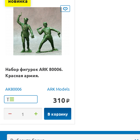
новинка
Набор фигурок ARK 80006.
Красная армия.
AK80006
ARK Models
310
Т
o
В корзину
Выберите бренд