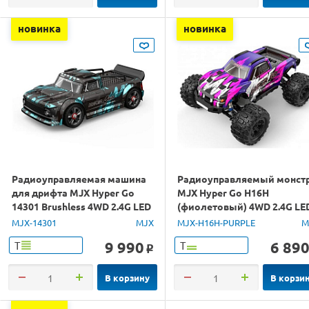
новинка
новинка
Радиоуправляемая машина
Радиоуправляемый монст
для дрифта MJX Hyper Go
MJX Hyper Go H16H
14301 Brushless 4WD 2.4G LED
(фиолетовый) 4WD 2.4G LE
1/14 RTR
GPS 1/16 RTR
MJX-14301
MJX
MJX-H16H-PURPLE
M
9 990
6 89
Т
Т
o
В корзину
В корзи