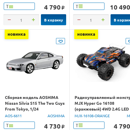
4 790
10 49
Т
Т
o
В корзину
В корзи
новинка
новинка
Сборная модель AOSHIMA
Радиоуправляемый монст
Nissan Silvia S15 The Two Guys
MJX Hyper Go 16108
From Tokyo, 1/24
(оранжевый) 4WD 2.4G LED
1/16 RTR
AOS-6611
AOSHIMA
MJX-16108-ORANGE
M
4 730
4 79
Т
Т
o