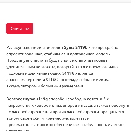
Комплектация
RTF
Описание
Радиоуправляемый вертолет
Syma S119G
- это прекрасно
спроектированная, стабильная и долговечная модель.
Продвинутые пилоты будут впечатлены этим новым
удивительным вертолета, который в то же время отлично
подходит и для начинающих.
S119G
является
аналогом вертолета S116G, но обладает более емким
аккумулятором и большими размерами.
Вертолет
syma s119g
способен свободно летать в 3-х
направлениях - вверх и вниз, вперед и назад, а также повернуть
по часовой стрелке или против часовой стрелки, вращать его
вокруг своей оси, и, конечно же, взлетать и
приземляться. Гироскоп обеспечивает стабильность и легкое
управление.