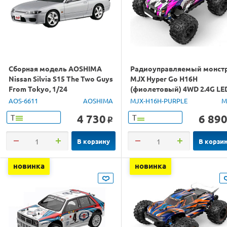
Сборная модель AOSHIMA
Радиоуправляемый монст
Nissan Silvia S15 The Two Guys
MJX Hyper Go H16H
From Tokyo, 1/24
(фиолетовый) 4WD 2.4G LE
GPS 1/16 RTR
AOS-6611
AOSHIMA
MJX-H16H-PURPLE
M
4 730
6 89
Т
Т
o
В корзину
В корзи
новинка
новинка