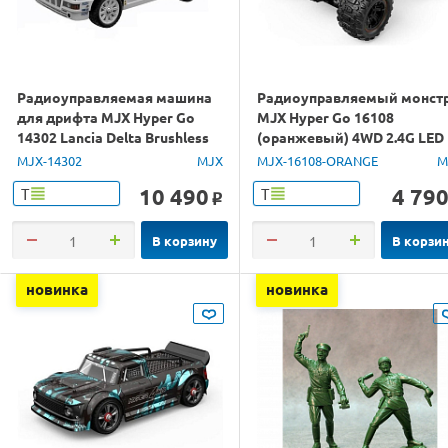
Радиоуправляемая машина
Радиоуправляемый монст
для дрифта MJX Hyper Go
MJX Hyper Go 16108
14302 Lancia Delta Brushless
(оранжевый) 4WD 2.4G LED
4WD 2.4G LED 1/14 RTR
1/16 RTR
MJX-14302
MJX
MJX-16108-ORANGE
M
10 490
4 79
Т
Т
o
В корзину
В корзи
новинка
новинка