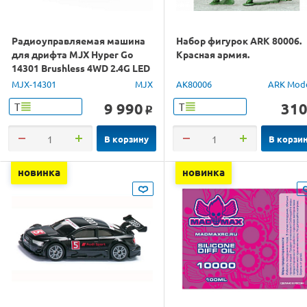
Радиоуправляемая машина
Набор фигурок ARK 80006.
для дрифта MJX Hyper Go
Красная армия.
14301 Brushless 4WD 2.4G LED
1/14 RTR
MJX-14301
MJX
AK80006
ARK Mod
9 990
31
Т
Т
o
В корзину
В корзи
новинка
новинка