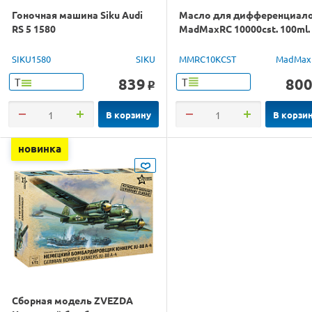
Гоночная машина Siku Audi
Масло для дифференциал
RS 5 1580
MadMaxRC 10000cst. 100ml.
SIKU1580
SIKU
MMRC10KCST
MadMax
839
80
Т
Т
o
В корзину
В корзи
новинка
Сборная модель ZVEZDA