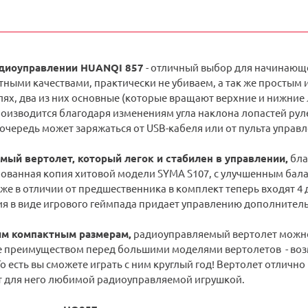
адиоуправлении HUANQI 857
- отличный выбор для начинающе
ными качествами, практически не убиваем, а так же простым 
ях, два из них основные (которые вращают верхние и нижние 
оизводится благодаря изменениям угла наклона лопастей руле
очередь может заряжаться от USB-кабеля или от пульта управл
ый вертолет, который легок и стабилен в управлении,
бла
ованная копия хитовой модели SYMA S107, с улучшенным ба
 же в отличии от предшественника в комплект теперь входят 4
я в виде игрового геймпада придает управлению дополнител
им компактным размерам,
радиоуправляемый вертолет можно 
ое преимуществом перед большими моделями вертолетов - воз
 То есть вы сможете играть с ним круглый год! Вертолет отлич
ет для него любимой радиоуправляемой игрушкой.