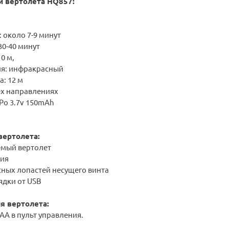
и вертолета HQ857:
:
около 7-9
минут
3
0-40
минут
0 м,
ия: инфракрасный
а: 12 м
ех направлениях
-Po 3.7v 150mAh
вертолета:
емый вертолет
ния
сных лопастей несущего винта
рядки от USB
я вертолета:
 АА в пульт управления.