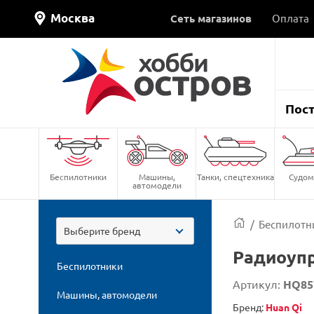
Москва
Сеть магазинов
Оплата
Пос
Беспилотники
Машины,
Танки, спецтехника
Судом
автомодели
/
Беспилотн
Выберите бренд
Радиоупр
Беспилотники
Артикул:
HQ85
Машины, автомодели
Бренд:
Huan Qi