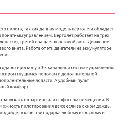
го пилота, так как данная модель вертолета обладает
и понятным управлением. Вертолет работает на трех
лопасти), третий вращает хвостовой винт. Движение
вого винта. Работают эти двигатели на аккумуляторе,
ения.
годаря гироскопу и 3-х канальной системе управления.
лансиром гнущимся пополам и дополнительной
 дополнительные лопасти. А удобный пульт
ьный комфорт.
запускать в квартире или в офисном помещении. В
можность пилотирования даже если за окном дождь,
но подойдет в качестве подарка любому взрослому и