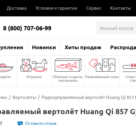
Доставка
Условия и гарантии
Сервис
Контакты
8 (800) 707-06-99
тупления
Новинки
Хиты продаж
Распрод
одели
Игрушки
Сборные модели,
Развивающие игры
Спор
материалы
то
ики
/
Вертолеты
/
Радиоуправляемый вертолёт Huang Qi 857 G
авляемый вертолёт Huang Qi 857 Gy
7
Оставить отзыв