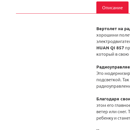
Описание
Вертолет на р
хорошими полет
электродвигател
HUAN QI 857
пр
который в свою 
Радиоуправляем
Это модернизир
подсветкой. Так
радиоуправлени
Благодаря сво
этом его главн
ветер или снег.
ребенку и стан