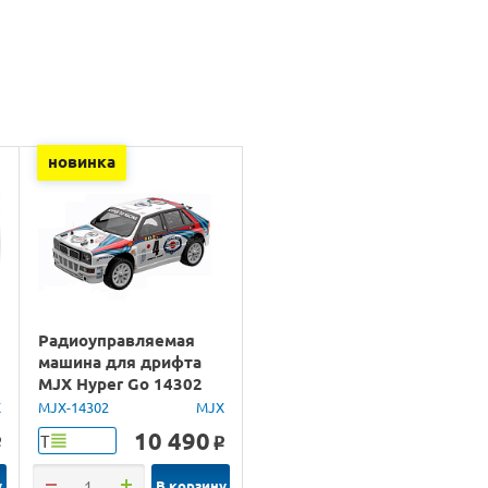
новинка
Радиоуправляемая
машина для дрифта
MJX Hyper Go 14302
Lancia Delta Brushless
X
MJX-14302
MJX
4WD 2.4G LED 1/14
10 490
Т
o
o
RTR
у
В корзину