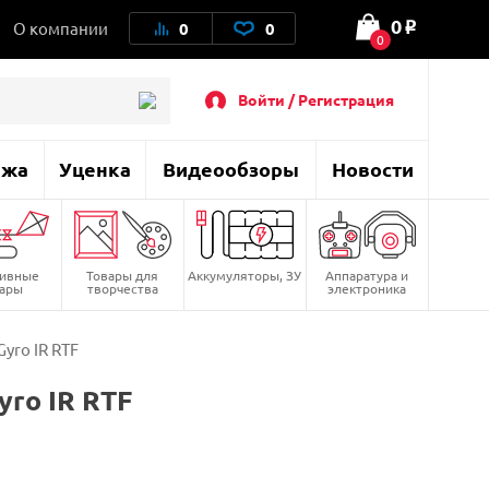
0
О компании
0
0
o
0
Войти / Регистрация
ажа
Уценка
Видеообзоры
Новости
тивные
Товары для
Аккумуляторы, ЗУ
Аппаратура и
вары
творчества
электроника
yro IR RTF
ro IR RTF