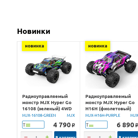
Новинки
новинка
новинка
Радиоуправляемый
Радиоуправляемый
монстр MJX Hyper Go
монстр MJX Hyper Go
16108 (зеленый) 4WD
H16H (фиолетовый)
2.4G LED 1/16 RTR
4WD 2.4G LED GPS
MJX-16108-GREEN
MJX
MJX-H16H-PURPLE
MJ
1/16 RTR
4 790
6 890
Т
Т
o
В корзину
В корзин