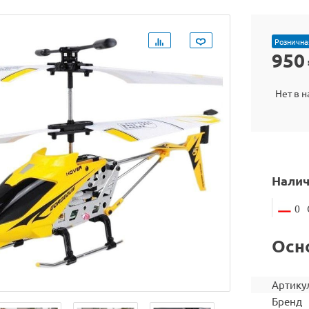
Рознична
950
Нет в 
Налич
0
Осн
Артику
Бренд