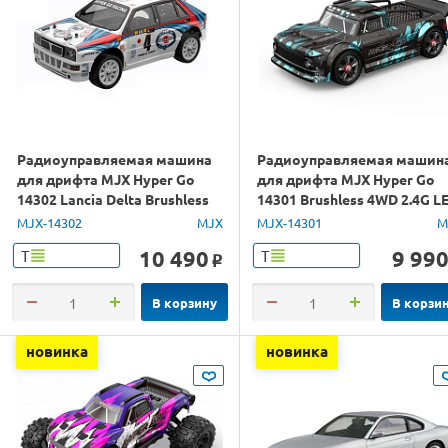
Радиоуправляемая машина
Радиоуправляемая машин
для дрифта MJX Hyper Go
для дрифта MJX Hyper Go
14302 Lancia Delta Brushless
14301 Brushless 4WD 2.4G L
4WD 2.4G LED 1/14 RTR
1/14 RTR
MJX-14302
MJX
MJX-14301
M
10 490
9 99
Т
Т
o
В корзину
В корзи
новинка
новинка