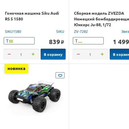
Гоночная машина Siku Audi
Сборная модель ZVEZDA
RS 5 1580
Немецкий бомбардировщ
Юнкерс Ju-88, 1/72
SIKU1580
SIKU
ZV-7282
Зве
839
1 49
Т
Т
o
В корзину
В корзи
новинка