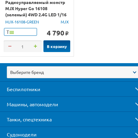
Радиоуправляемый монстр
MJX Hyper Go 16108
(зеленый) 4WD 2.4G LED 1/16
RTR
MJX-16108-GREEN
MJX
4 790
Т
o
В корзину
Выберите бренд
Беспилотники
Машины, автомодели
Танки, спецтехника
Судомодели