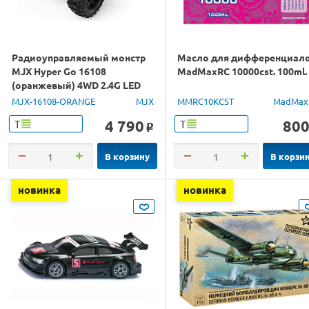
Радиоуправляемый монстр
Масло для дифференциал
MJX Hyper Go 16108
MadMaxRC 10000cst. 100ml.
(оранжевый) 4WD 2.4G LED
1/16 RTR
MJX-16108-ORANGE
MJX
MMRC10KCST
MadMax
4 790
80
Т
Т
o
В корзину
В корзи
новинка
новинка