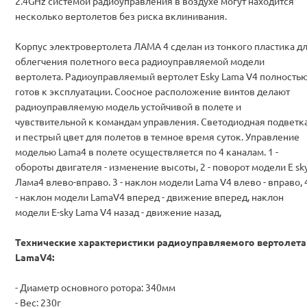
2.4GHz системой радиоуправления в воздухе могут находится
несколько вертолетов без риска вклинивания.
Корпус электровертолета ЛАМА 4 сделан из тонкого пластика д
облегчения полетного веса радиоуправляемой модели
вертолета. Радиоуправляемый вертолет Esky Lama V4 полность
готов к эксплуатации. Соосное расположение винтов делают
радиоуправляемую модель устойчивой в полете и
чувствительной к командам управления. Светодиодная подветк
и пестрый цвет для полетов в темное время суток. Управление
моделью Lama4 в полете осуществляется по 4 каналам. 1 -
обороты двигателя - изменение высоты, 2 - поворот модели E sk
Лама4 влево-вправо. 3 - наклон модели Lama V4 влево - вправо, 
- наклон модели LamaV4 вперед - движение вперед, наклон
модели E-sky Lama V4 назад - движение назад,
Технические характеристики радиоуправляемого вертолета
LamaV4:
- Диаметр основного ротора: 340мм
- Вес: 230г