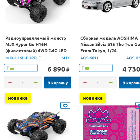
Радиоуправляемый монстр
Сборная модель AOSHIMA
MJX Hyper Go H16H
Nissan Silvia S15 The Two G
(фиолетовый) 4WD 2.4G LED
From Tokyo, 1/24
GPS 1/16 RTR
MJX-H16H-PURPLE
MJX
AOS-6611
AOSHI
6 890
4 73
Т
Т
o
В корзину
В корзи
новинка
новинка